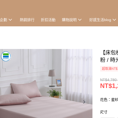
企劃
熱銷排行
折扣活動
購物說明
好感生活blog
【床包
粉 / 時
超取滿NT$
NT$4,780 
NT$1,
花色：星
尺寸