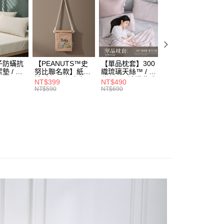
「轉專審核」未通過狀況，表示未達大哥付你分期系統評分，恕
：只要手機號碼，簡訊認證，即可結帳。
棉
長絨棉
評估內容。
：先確認商品／服務後，再付款。
式說明】
選
粉色系
項不併入電信帳單，「大哥付你分期」於每月結算日後寄送繳費提
EE先享後付」結帳流程】
ON】純棉系列推薦
時光漫旅｜素色長絨棉
方式選擇「AFTEE先享後付」後，將跳轉至「AFTEE先享後
付款
訊連結打開帳單後，可選擇「超商條碼／台灣大直營門市／銀行轉
頁面，進行簡訊認證並確認金額後，即可完成結帳。
7-11 / 全家
付／iPASS MONEY」等通路繳費。
5，滿NT$1,000(含以上)免運費
成立數日內，您將收到繳費通知簡訊。
子防蟎抗
【PEANUTS™史
【單品枕套】300
【單品枕套】60
費通知簡訊後14天內，點擊此簡訊中的連結，可透過四大超商
墊 / 極
努比聯名款】紙袋
織琉璃天絲™ / 多
天絲信封枕套一對
項】
造型2way帆布包 /
款任選 / 清淺典雅
/ 多款任選 /
網路銀行／等多元方式進行付款，方視為交易完成。
家取貨
NT$399
NT$490
NT$490
係由「台灣大哥大股份有限公司」（以下簡稱本公司）所提供，讓
SA
黃色校車 /
系列 / HOYACASA
HOYACASA
：結帳手續完成當下不需立刻繳費，但若您需要取消訂單，請聯
NT$590
NT$690
NT$690
0，滿NT$1,000(含以上)免運費
HOYACASA
易時，得透過本服務購買商品或服務，並由商店將買賣／分期付
的店家。未經商家同意取消之訂單仍視為有效，需透過AFTEE
金債權讓與本公司後，依約使用本公司帳單繳交帳款。
繳納相關費用。
付款
意付款使用「大哥付你分期」之契約關係目的，商店將以您的個人
否成功請以「AFTEE先享後付 」之結帳頁面顯示為準，若有關於
含姓名、電話或地址）提供予台灣大哥大進項蒐集、處理及利
功／繳費後需取消欲退款等相關疑問，請聯繫「AFTEE先享後
5，滿NT$1,000(含以上)免運費
公司與您本人進行分期帳單所需資料之確認、核對及更正。
援中心」
https://netprotections.freshdesk.com/support/home
戶服務條款，請詳閱以下連結：
https://oppay.tw/userRule
1取貨
項】
0，滿NT$1,000(含以上)免運費
恩沛科技股份有限公司提供之「AFTEE先享後付」服務完成之
依本服務之必要範圍內提供個人資料，並將交易相關給付款項請
讓予恩沛科技股份有限公司。
個人資料處理事宜，請瀏覽以下網址：
00，滿NT$1,000(含以上)免運費
ee.tw/terms/#terms3
年的使用者請事先徵得法定代理人或監護人之同意方可使用
E先享後付」，若未經同意申辦者引起之損失，本公司不負相關責
00