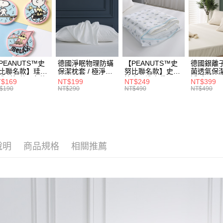
消。如遇
２．便利
材質 / 純
無法說明
３．安心
【繳款方
依色系挑
運送方式
1.分期款
【「AFT
醒簡訊。
【COTT
１．於結帳
全家取貨
2.透過簡
付」結帳
可超取專區｜
帳／街口支
每筆NT$6
２．訂單
PEANUTS™史
德國淨眠物理防蟎
【PEANUTS™史
德國銀離
３．收到繳
比聯名款】珪藻
保潔枕套 / 極淨睡
努比聯名款】史努
菌透氣保潔
【注意事
造型杯墊 / 多款
眠 / HOYACASA
比寢具洗衣袋 /
淨睡眠 /
／ATM／
付款後全
$169
NT$199
NT$249
NT$399
1.本服務
選 / HOYACASA
HOYACASA
HOYACA
※ 請注意
$190
NT$290
NT$490
NT$490
每筆NT$6
用戶於交
絡購買商品
款買賣價
先享後付
7-11取貨
2.基於同
※ 交易是
資料（包
是否繳費成
每筆NT$6
用，由本
付客戶支
3.完整用
付款後7-1
說明
商品規格
相關推薦
【注意事
每筆NT$6
１．透過由
交易，需
宅配
求債權轉
２．關於
每筆NT$1
https://aft
３．未成
離島運費
「AFTE
每筆NT$3