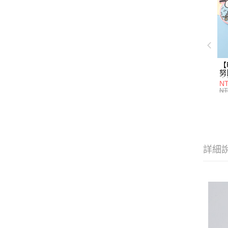
【
努
土
NT
任
NT
詳細