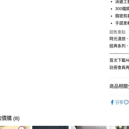
滾邊工
合作金
300
超商取貨
華南商
精密剪
LINE Pay
上海商
手感柔
國泰世
Apple Pay
銷售重點
臺灣中
匯豐（
時光漫旅
街口支付
聯邦商
經典系列
元大商
悠遊付
-------------
玉山商
首次下載A
台新國
Google Pa
註冊會員
台灣樂
全盈+PAY
大哥付你
商品相關分
相關說明
【大哥付
素色極簡｜
AFTEE先
1.本服務
分享
依規格挑
2.付款方
相關說明
流程，驗
【關於「A
【COTT
ATM付款
完成交易
價購 (8)
AFTEE
3.實際核
便利好安
依風格挑
4.訂單成
貨到付款
１．簡單