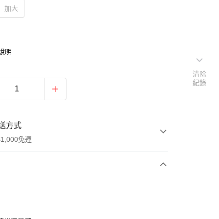
加大
說明
清除
紀錄
送方式
1,000免運
次付款
期付款
0 利率 每期
NT$426
21家銀行