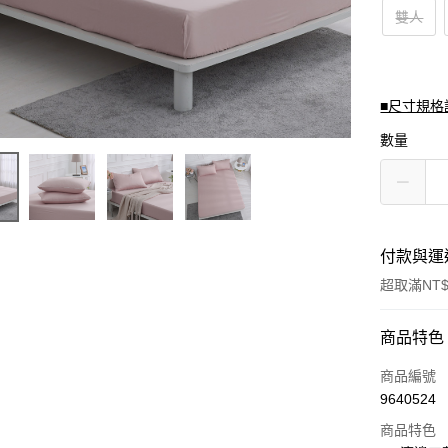
雙人
■尺寸規格
數量
付款與運
超取滿NT$
付款方式
商品特色
信用卡一
商品編號
9640524
信用卡分
商品特色
3 期 