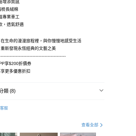
藝增添質感
庫商業銀行
第一商業銀行
織精梳長絨棉
付款
業銀行
彰化商業銀行
裁專業車工
業儲蓄銀行
台北富邦商業銀行
軟，透氣舒適
華商業銀行
兆豐國際商業銀行
小企業銀行
台中商業銀行
台灣）商業銀行
華泰商業銀行
．在生命的漫漫旅程裡，與你慢慢地感受生活
業銀行
遠東國際商業銀行
．重新發現永恆經典的文藝之美
業銀行
永豐商業銀行
--------------------------------------------
業銀行
星展（台灣）商業銀行
PP享$200折價券
際商業銀行
中國信託商業銀行
y
再享更多優惠折扣
天信用卡公司
分期
類 (8)
你分期使用說明】
多色任選 自由混搭
床包枕套組
享後付
由台灣大哥大提供，台灣大哥大用戶可立即使用無須另外申請。
客服
選
式選擇「大哥付你分期」，訂單成立後會自動跳轉到大哥付的交易
床包枕套組
證手機門號後，選擇欲分期的期數、繳款截止日，確認付款後即
FTEE先享後付」】
ON】純棉系列推薦
日常替換｜床包枕套組
。
先享後付是「在收到商品之後才付款」的支付方式。 讓您購物簡單
查看全部
准額度、可分期數及費用金額請依後續交易確認頁面所載為準。
心！
選
素色
立30分鐘內，如未前往確認交易或遇審核未通過，訂單將自動取
：不需註冊會員、不需綁卡、不需儲值。