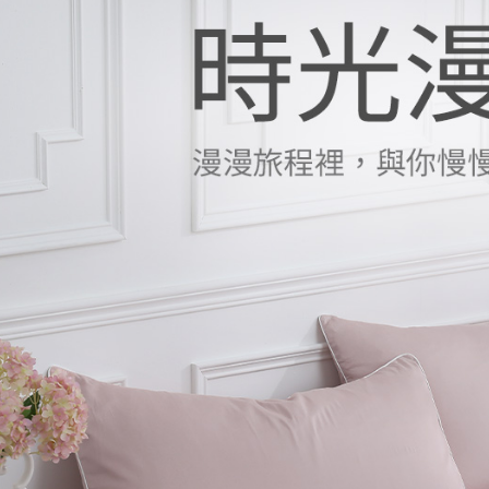
任。
４．使用「
黑貓貨到
即時審查
結果請求
每筆NT$1
５．嚴禁
形，恩沛
動。