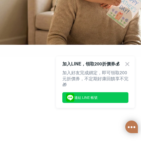
加入LINE，領取200折價券💰
加入好友完成綁定，即可領取200
元折價券，不定期好康回饋享不完
🎁
連結 LINE 帳號