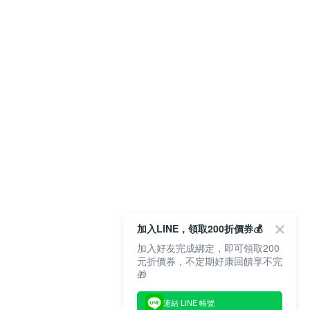
加入LINE，領取200折價券💰
加入好友完成綁定，即可領取200
元折價券，不定期好康回饋享不完
🎁
連結 LINE 帳號