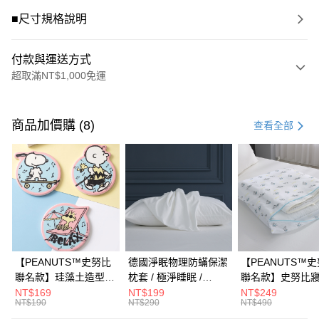
■尺寸規格說明
付款與運送方式
超取滿NT$1,000免運
付款方式
信用卡一次付款
商品加價購 (8)
查看全部
信用卡分期付款
3 期 0 利率 每期
NT$660
21家銀行
合作金庫商業銀行
第一商業銀行
超商取貨付款
華南商業銀行
彰化商業銀行
LINE Pay
上海商業儲蓄銀行
台北富邦商業銀行
國泰世華商業銀行
兆豐國際商業銀行
Apple Pay
臺灣中小企業銀行
台中商業銀行
【PEANUTS™史努比
德國淨眠物理防蟎保潔
【PEANUTS™
匯豐（台灣）商業銀行
華泰商業銀行
聯名款】珪藻土造型杯
枕套 / 極淨睡眠 /
聯名款】史努比
街口支付
聯邦商業銀行
遠東國際商業銀行
墊 / 多款任選 /
HOYACASA
衣袋 / HOYACAS
NT$169
NT$199
NT$249
元大商業銀行
永豐商業銀行
NT$190
NT$290
NT$490
悠遊付
HOYACASA
玉山商業銀行
星展（台灣）商業銀行