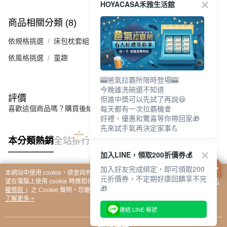
HOYACASA禾雅生活館
商品相關分類 (8)
查看全部
依規格挑選
床包枕套組
依風格挑選
童趣
🎰爸氣拉霸所限時登場🎰
今晚誰洗碗還不知道
評價
但誰中獎可以先試了再說😆
每天都有一次拉霸機會
喜歡這個商品嗎？購買後給他一個好評吧
好禮、優惠和驚喜等你帶回家🎁
先來試手氣再決定家事💪
本分類熱銷
全站排行
加入LINE，領取200折價券💰
加入好友完成綁定，即可領取200
本網站中使用 cookie，欲查詢有關本網站使用 cookie 方式之詳情，及若您不希
元折價券，不定期好康回饋享不完
熱門標籤
望在電腦上使用 cookie 時應如何變更電腦的 cookie 設定，請參閱本網站「
隱私
🎁
權條款
」之 Cookie 聲明。您繼續使用本網站即表示您同意本公司得按本網站使
用條款之 Cookie 聲明使用 cookie。
了解更多 >
連結 LINE 帳號