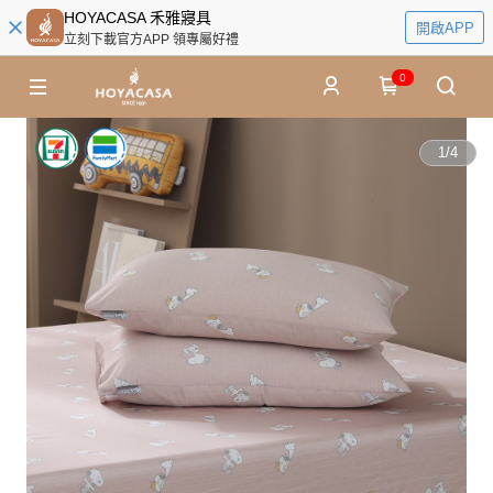
HOYACASA 禾雅寢具
開啟APP
立刻下載官方APP 領專屬好禮
0
1
/
4