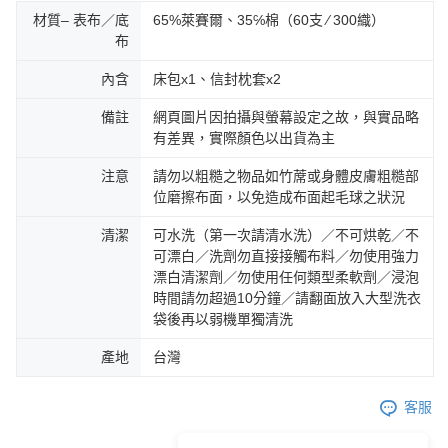
材質– 表布／底
65%萊賽爾、35℅棉（60支 ∕ 300織）
布
內含
床包x1、信封枕套x2
備註
網頁圖片因拍攝與螢幕設定之故，與實品略
有差異，實際顏色以出貨為主
注意
請勿以粗糙之物品如竹蓆或身體皮膚粗糙部
位磨擦布面，以免造成布面起毛球之狀況
清潔
可水洗（第一次請清水洗）／不可烘乾／不
可漂白／洗劑勿直接接觸布料／勿使用強力
漂白清潔劑／勿使用任何類型柔軟劑／浸泡
時間請勿超過10分鐘／請翻面放入大型洗衣
袋後再以弱機單獨清洗
產地
台灣
客服