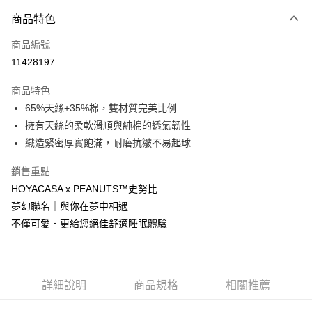
台新國際商業銀行
中國信託商業銀行
Google Pay
商品特色
台灣樂天信用卡公司
全盈+PAY
商品編號
11428197
大哥付你分期
相關說明
商品特色
【大哥付你分期使用說明】
AFTEE先享後付
65%天絲+35%棉，雙材質完美比例
1.本服務由台灣大哥大提供，台灣大哥大用戶可立即使用無須另外申請。
2.付款方式選擇「大哥付你分期」，訂單成立後會自動跳轉到大哥付的交易
相關說明
擁有天絲的柔軟滑順與純棉的透氣韌性
流程，驗證手機門號後，選擇欲分期的期數、繳款截止日，確認付款後即完
【關於「AFTEE先享後付」】
織造緊密厚實飽滿，耐磨抗皺不易起球
成交易。
ATM付款
AFTEE先享後付是「在收到商品之後才付款」的支付方式。 讓您購物簡單
3.實際核准額度、可分期數及費用金額請依後續交易確認頁面所載為準。
便利好安心！
銷售重點
4.訂單成立30分鐘內，如未前往確認交易或遇審核未通過，訂單將自動取
貨到付款
１．簡單：不需註冊會員、不需綁卡、不需儲值。
消。如遇「轉專審核」未通過狀況，表示未達大哥付你分期系統評分，恕無
HOYACASA x PEANUTS™史努比
２．便利：只要手機號碼，簡訊認證，即可結帳。
法說明評估內容。
３．安心：先確認商品／服務後，再付款。
夢幻聯名｜與你在夢中相遇
【繳款方式說明】
運送方式
1.分期款項不併入電信帳單，「大哥付你分期」於每月結算日後寄送繳費提
不僅可愛．更給您絕佳舒適睡眠體驗
【「AFTEE先享後付」結帳流程】
全家取貨付款
醒簡訊。
１．於結帳方式選擇「AFTEE先享後付」後，將跳轉至「AFTEE先享後付」
2.透過簡訊連結打開帳單後，可選擇「超商條碼／台灣大直營門市／銀行轉
每筆NT$65，滿NT$1,000(含以上)免運費
結帳頁面，進行簡訊認證並確認金額後，即可完成結帳。
帳／街口支付／iPASS MONEY」等通路繳費。
２．訂單成立數日內，您將收到繳費通知簡訊。
付款後全家取貨
３．收到繳費通知簡訊後14天內，點擊此簡訊中的連結，可透過四大超商／
詳細說明
商品規格
相關推薦
【注意事項】
ATM／網路銀行／等多元方式進行付款，方視為交易完成。
每筆NT$60，滿NT$1,000(含以上)免運費
1.本服務係由「台灣大哥大股份有限公司」（以下簡稱本公司）所提供，讓
※ 請注意：結帳手續完成當下不需立刻繳費，但若您需要取消訂單，請聯絡
用戶於交易時，得透過本服務購買商品或服務，並由商店將買賣／分期付款