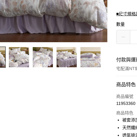
■尺寸規格
數量
付款與運
宅配滿NT$
付款方式
商品特色
信用卡一
商品編號
11953360
信用卡分
商品特色
3 期 
被套添
合作金
天然纖
LINE Pay
華南商
透氣排