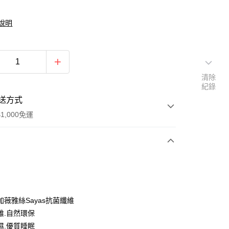
說明
清除
紀錄
送方式
1,000免運
次付款
期付款
0 利率 每期
NT$993
21家銀行
加薇雅絲Sayas抗菌纖維
庫商業銀行
第一商業銀行
維.自然環保
業銀行
彰化商業銀行
濕.優質睡眠