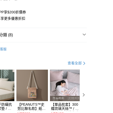
業儲蓄銀行
台北富邦商業銀行
華商業銀行
兆豐國際商業銀行
PP享$200折價券
小企業銀行
台中商業銀行
台灣）商業銀行
華泰商業銀行
再享更多優惠折扣
業銀行
遠東國際商業銀行
業銀行
永豐商業銀行
y
業銀行
星展（台灣）商業銀行
類 (8)
際商業銀行
中國信託商業銀行
天信用卡公司
先看】本月新登場精選
分期
客服
選
床罩組
你分期使用說明】
EL】天絲系列推薦
機能主打｜抗菌天絲
查看全部
享後付
由台灣大哥大提供，台灣大哥大用戶可立即使用無須另外申請。
式選擇「大哥付你分期」，訂單成立後會自動跳轉到大哥付的交易
選
花卉
證手機門號後，選擇欲分期的期數、繳款截止日，確認付款後即
FTEE先享後付」】
選
。
紫色系
先享後付是「在收到商品之後才付款」的支付方式。 讓您購物簡單
准額度、可分期數及費用金額請依後續交易確認頁面所載為準。
心！
選
粉色系
立30分鐘內，如未前往確認交易或遇審核未通過，訂單將自動取
：不需註冊會員、不需綁卡、不需儲值。
「轉專審核」未通過狀況，表示未達大哥付你分期系統評分，恕
：只要手機號碼，簡訊認證，即可結帳。
獨家專利 機能首選
評估內容。
：先確認商品／服務後，再付款。
式說明】
絲
60支天絲
子防蟎抗
【PEANUTS™史
【單品枕套】300
【單品枕套】60
項不併入電信帳單，「大哥付你分期」於每月結算日後寄送繳費提
EE先享後付」結帳流程】
墊 / 極
努比聯名款】紙袋
織琉璃天絲™ / 多
天絲信封枕套一對
方式選擇「AFTEE先享後付」後，將跳轉至「AFTEE先享後
造型2way帆布包 /
款任選 / 清淺典雅
/ 多款任選 /