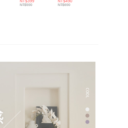
NT$399
NT$490
NT$490
訊連結打開帳單後，可選擇「超商條碼／台灣大直營門市／銀行轉
頁面，進行簡訊認證並確認金額後，即可完成結帳。
SA
黃色校車 /
系列 / HOYACASA
HOYACASA
NT$590
NT$690
NT$690
付／iPASS MONEY」等通路繳費。
00，滿NT$1,000(含以上)免運費
成立數日內，您將收到繳費通知簡訊。
HOYACASA
費通知簡訊後14天內，點擊此簡訊中的連結，可透過四大超商
項】
網路銀行／等多元方式進行付款，方視為交易完成。
係由「台灣大哥大股份有限公司」（以下簡稱本公司）所提供，讓
：結帳手續完成當下不需立刻繳費，但若您需要取消訂單，請聯
00
易時，得透過本服務購買商品或服務，並由商店將買賣／分期付
的店家。未經商家同意取消之訂單仍視為有效，需透過AFTEE
金債權讓與本公司後，依約使用本公司帳單繳交帳款。
繳納相關費用。
付款
意付款使用「大哥付你分期」之契約關係目的，商店將以您的個人
否成功請以「AFTEE先享後付 」之結帳頁面顯示為準，若有關於
含姓名、電話或地址）提供予台灣大哥大進項蒐集、處理及利
功／繳費後需取消欲退款等相關疑問，請聯繫「AFTEE先享後
50
公司與您本人進行分期帳單所需資料之確認、核對及更正。
援中心」
https://netprotections.freshdesk.com/support/home
戶服務條款，請詳閱以下連結：
https://oppay.tw/userRule
項】
恩沛科技股份有限公司提供之「AFTEE先享後付」服務完成之
依本服務之必要範圍內提供個人資料，並將交易相關給付款項請
讓予恩沛科技股份有限公司。
個人資料處理事宜，請瀏覽以下網址：
ee.tw/terms/#terms3
年的使用者請事先徵得法定代理人或監護人之同意方可使用
E先享後付」，若未經同意申辦者引起之損失，本公司不負相關責
AFTEE先享後付」時，將依據個別帳號之用戶狀況，依本公司
核予不同之上限額度；若仍有額度不足之情形，本公司將視審查
用戶進行身份認證。
一人註冊多個帳號或使用他人資訊註冊。若發現惡意使用之情
科技股份有限公司將有權停止該用戶之使用額度並採取法律行