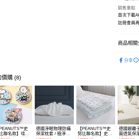
Apple Pay
上海商
銷售重點
國泰世
街口支付
首次下載A
臺灣中
匯豐（
註冊會員
悠遊付
聯邦商
元大商
Google Pa
玉山商
商品相關分
台新國
全盈+PAY
台灣樂
【新品搶
大哥付你
分享
依規格挑
相關說明
【大哥付
【TENC
價購 (8)
AFTEE先
1.本服務
2.付款方
相關說明
依風格挑
流程，驗
【關於「A
ATM付款
依色系挑
完成交易
AFTEE
3.實際核
便利好安
依色系挑
4.訂單成
貨到付款
１．簡單
消。如遇
２．便利
抗菌天絲｜
無法說明
３．安心
【繳款方
材質 / 天
運送方式
PEANUTS™史
德國淨眠物理防蟎
【PEANUTS™史
德國銀離
1.分期款
【「AFT
比聯名款】珪藻
保潔枕套 / 極淨睡
努比聯名款】史努
菌透氣保潔
醒簡訊。
１．於結帳
造型杯墊 / 多款
眠 / HOYACASA
比寢具洗衣袋 /
淨睡眠 /