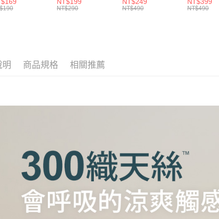
宅配
$169
NT$199
NT$249
NT$399
2.透過簡
付」結帳
選 / HOYACASA
HOYACASA
HOYACA
$190
NT$290
NT$490
NT$490
帳／街口支
每筆NT$1
２．訂單
３．收到繳
【注意事
／ATM／
離島運費
1.本服務
※ 請注意
每筆NT$3
用戶於交
絡購買商品
款買賣價
先享後付
黑貓貨到
說明
商品規格
相關推薦
2.基於同
※ 交易是
資料（包
是否繳費成
每筆NT$1
用，由本
付客戶支
3.完整用
【注意事
１．透過由
交易，需
求債權轉
２．關於
https://aft
３．未成
「AFTE
任。
４．使用「
即時審查
結果請求
５．嚴禁
形，恩沛