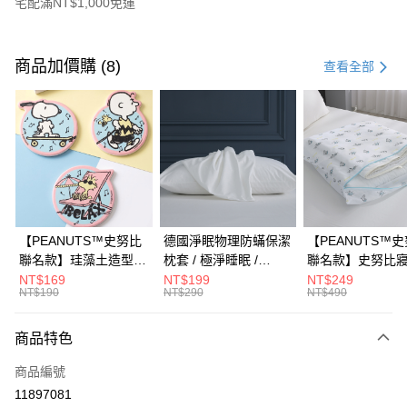
宅配滿NT$1,000免運
付款方式
信用卡一次付款
商品加價購 (8)
查看全部
信用卡分期付款
3 期 0 利率 每期
NT$1,326
21家銀行
合作金庫商業銀行
第一商業銀行
LINE Pay
華南商業銀行
彰化商業銀行
Apple Pay
上海商業儲蓄銀行
台北富邦商業銀行
國泰世華商業銀行
兆豐國際商業銀行
街口支付
臺灣中小企業銀行
台中商業銀行
【PEANUTS™史努比
德國淨眠物理防蟎保潔
【PEANUTS™
匯豐（台灣）商業銀行
華泰商業銀行
聯名款】珪藻土造型杯
枕套 / 極淨睡眠 /
聯名款】史努比
悠遊付
聯邦商業銀行
遠東國際商業銀行
墊 / 多款任選 /
HOYACASA
衣袋 / HOYACAS
NT$169
NT$199
NT$249
元大商業銀行
永豐商業銀行
NT$190
NT$290
NT$490
Google Pay
HOYACASA
玉山商業銀行
星展（台灣）商業銀行
台新國際商業銀行
中國信託商業銀行
全盈+PAY
商品特色
台灣樂天信用卡公司
大哥付你分期
商品編號
相關說明
11897081
【大哥付你分期使用說明】