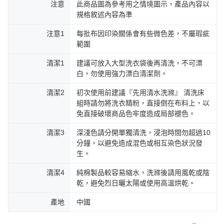
注意
此商品圖為參考用之情境圖示，產品內容以
規格敘述內容為準
注意1
每批布因印染關係會有些微色差，不屬瑕疵
範圍
清潔1
建議可放入大型洗衣袋後再清洗，不可漂
白，勿使用強力漂白清潔劑。
清潔2
初次使用前建議『先用清水洗滌』 清洗床
組時請勿將洗衣精粉，直接倒在布料上，以
免直接破壞商品色牢度造成局部褪色。
清潔3
深淺色請分開單獨清洗，浸泡時間勿超過10
分鐘，以避免造成混色或相互染色狀況發
生。
清潔4
純棉製品較容易縮水，洗滌後請用風乾或陰
乾，避免烈日曬太陽或使用高溫烘乾。
產地
中國