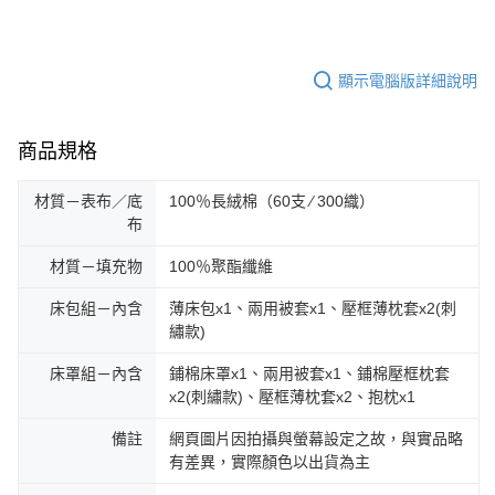
顯示電腦版詳細說明
商品規格
材質－表布／底
100％長絨棉（60支 ∕ 300織）
布
材質－填充物
100％聚酯纖維
床包組－內含
薄床包x1、兩用被套x1、壓框薄枕套x2(刺
繡款)
床罩組－內含
鋪棉床罩x1、兩用被套x1、鋪棉壓框枕套
x2(刺繡款)、壓框薄枕套x2、抱枕x1
備註
網頁圖片因拍攝與螢幕設定之故，與實品略
有差異，實際顏色以出貨為主