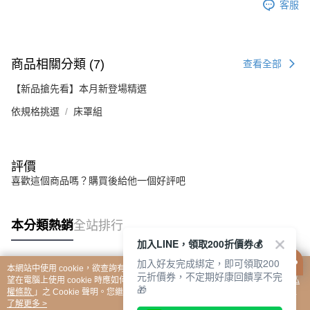
客服
HOYACASA禾雅生活館
商品相關分類 (7)
查看全部
【新品搶先看】本月新登場精選
依規格挑選
床罩組
🎰爸氣拉霸所限時登場🎰
今晚誰洗碗還不知道
評價
但誰中獎可以先試了再說😆
每天都有一次拉霸機會
喜歡這個商品嗎？購買後給他一個好評吧
好禮、優惠和驚喜等你帶回家🎁
先來試手氣再決定家事💪
本分類熱銷
全站排行
加入LINE，領取200折價券💰
加入好友完成綁定，即可領取200
本網站中使用 cookie，欲查詢有關本網站使用 cookie 方式之詳情，及若您不希
元折價券，不定期好康回饋享不完
熱門標籤
望在電腦上使用 cookie 時應如何變更電腦的 cookie 設定，請參閱本網站「
隱私
🎁
權條款
」之 Cookie 聲明。您繼續使用本網站即表示您同意本公司得按本網站使
用條款之 Cookie 聲明使用 cookie。
了解更多 >