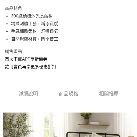
AFTEE先享後付
1.本服務由台灣大哥大提供，台灣大哥大用戶可立即使用無須另外申請。
商品特色
2.付款方式選擇「大哥付你分期」，訂單成立後會自動跳轉到大哥付的交易
相關說明
300織精梳沐光長絨棉
流程，驗證手機門號後，選擇欲分期的期數、繳款截止日，確認付款後即完
【關於「AFTEE先享後付」】
成交易。
ATM付款
精緻刺繡工藝，增添質感
AFTEE先享後付是「在收到商品之後才付款」的支付方式。 讓您購物簡單
3.實際核准額度、可分期數及費用金額請依後續交易確認頁面所載為準。
便利好安心！
手感細緻柔軟，舒適透氣
4.訂單成立30分鐘內，如未前往確認交易或遇審核未通過，訂單將自動取
１．簡單：不需註冊會員、不需綁卡、不需儲值。
運送方式
消。如遇「轉專審核」未通過狀況，表示未達大哥付你分期系統評分，恕無
自然親膚材質，四季皆宜
２．便利：只要手機號碼，簡訊認證，即可結帳。
法說明評估內容。
３．安心：先確認商品／服務後，再付款。
宅配
【繳款方式說明】
銷售重點
1.分期款項不併入電信帳單，「大哥付你分期」於每月結算日後寄送繳費提
每筆NT$100，滿NT$1,000(含以上)免運費
【「AFTEE先享後付」結帳流程】
首次下載APP享折價券
醒簡訊。
１．於結帳方式選擇「AFTEE先享後付」後，將跳轉至「AFTEE先享後付」
2.透過簡訊連結打開帳單後，可選擇「超商條碼／台灣大直營門市／銀行轉
註冊會員再享更多優惠折扣
結帳頁面，進行簡訊認證並確認金額後，即可完成結帳。
帳／街口支付／iPASS MONEY」等通路繳費。
２．訂單成立數日內，您將收到繳費通知簡訊。
３．收到繳費通知簡訊後14天內，點擊此簡訊中的連結，可透過四大超商／
【注意事項】
ATM／網路銀行／等多元方式進行付款，方視為交易完成。
1.本服務係由「台灣大哥大股份有限公司」（以下簡稱本公司）所提供，讓
※ 請注意：結帳手續完成當下不需立刻繳費，但若您需要取消訂單，請聯絡
用戶於交易時，得透過本服務購買商品或服務，並由商店將買賣／分期付款
詳細說明
商品規格
相關推薦
購買商品的店家。未經商家同意取消之訂單仍視為有效，需透過AFTEE先享
買賣價金債權讓與本公司後，依約使用本公司帳單繳交帳款。
後付繳納相關費用。
2.基於同意付款使用「大哥付你分期」之契約關係目的，商店將以您的個人
※ 交易是否成功請以「AFTEE先享後付 」之結帳頁面顯示為準，若有關於
資料（包含姓名、電話或地址）提供予台灣大哥大進項蒐集、處理及利用，
是否繳費成功／繳費後需取消欲退款等相關疑問，請聯繫「AFTEE先享後付
由本公司與您本人進行分期帳單所需資料之確認、核對及更正。
客戶支援中心」
https://netprotections.freshdesk.com/support/home
3.完整用戶服務條款，請詳閱以下連結：
https://oppay.tw/userRule
【注意事項】
１．透過由恩沛科技股份有限公司提供之「AFTEE先享後付」服務完成之交