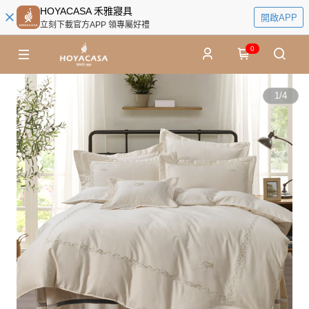
HOYACASA 禾雅寢具
開啟APP
立刻下載官方APP 領專屬好禮
0
1
/
4