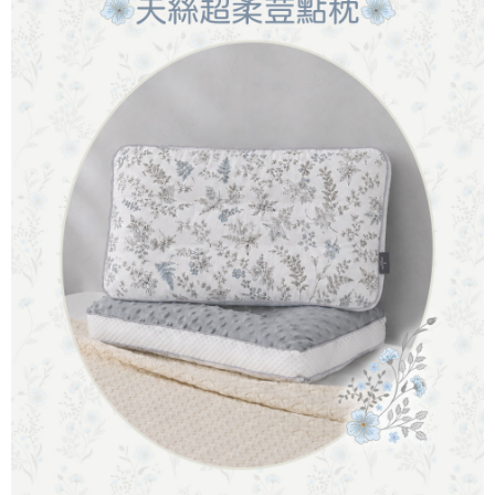
２．關於個人資料處理事宜，請瀏覽以下網址：
https://aftee.tw/terms/#terms3
３．未成年的使用者請事先徵得法定代理人或監護人之同意方可使用
「AFTEE先享後付」，若未經同意申辦者引起之損失，本公司不負相關責
任。
４．使用「AFTEE先享後付」時，將依據個別帳號之用戶狀況，依本公司即
時審查核予不同之上限額度；若仍有額度不足之情形，本公司將視審查結果
請求用戶進行身份認證。
５．嚴禁一人註冊多個帳號或使用他人資訊註冊。若發現惡意使用之情形，
恩沛科技股份有限公司將有權停止該用戶之使用額度並採取法律行動。