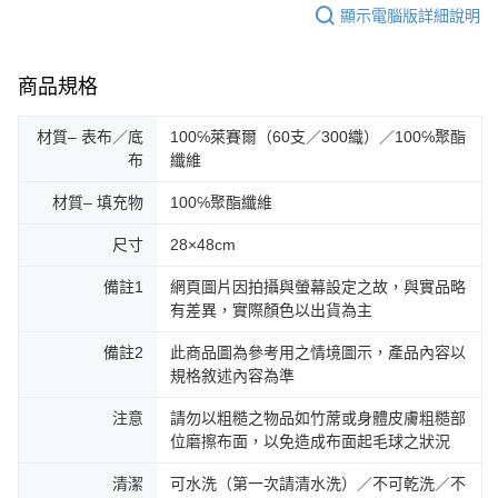
顯示電腦版詳細說明
商品規格
材質– 表布／底
100℅萊賽爾（60支／300織）／100℅聚酯
布
纖維
材質– 填充物
100℅聚酯纖維
尺寸
28×48cm
備註1
網頁圖片因拍攝與螢幕設定之故，與實品略
有差異，實際顏色以出貨為主
備註2
此商品圖為參考用之情境圖示，產品內容以
規格敘述內容為準
注意
請勿以粗糙之物品如竹蓆或身體皮膚粗糙部
位磨擦布面，以免造成布面起毛球之狀況
清潔
可水洗（第一次請清水洗）／不可乾洗／不