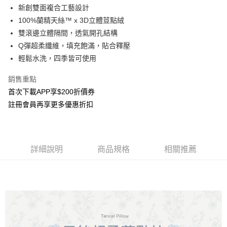
相關說明
新創雙面複合工藝設計
流程，驗證手機門號後，選擇欲分期的期數、繳款截止日，確認付款後即完
【關於「AFTEE先享後付」】
成交易。
ATM付款
100%蘭精天絲™ x 3D立體荳點絨
AFTEE先享後付是「在收到商品之後才付款」的支付方式。 讓您購物簡單
3.實際核准額度、可分期數及費用金額請依後續交易確認頁面所載為準。
便利好安心！
雙滾邊立體隔間，透氣開孔結構
4.訂單成立30分鐘內，如未前往確認交易或遇審核未通過，訂單將自動取
貨到付款
１．簡單：不需註冊會員、不需綁卡、不需儲值。
消。如遇「轉專審核」未通過狀況，表示未達大哥付你分期系統評分，恕無
Q彈超柔纖維，填充飽滿，貼合釋壓
２．便利：只要手機號碼，簡訊認證，即可結帳。
法說明評估內容。
３．安心：先確認商品／服務後，再付款。
輕鬆水洗，四季皆可使用
【繳款方式說明】
運送方式
1.分期款項不併入電信帳單，「大哥付你分期」於每月結算日後寄送繳費提
【「AFTEE先享後付」結帳流程】
銷售重點
宅配
醒簡訊。
１．於結帳方式選擇「AFTEE先享後付」後，將跳轉至「AFTEE先享後付」
2.透過簡訊連結打開帳單後，可選擇「超商條碼／台灣大直營門市／銀行轉
首次下載APP享$200折價券
每筆NT$100，滿NT$1,000(含以上)免運費
結帳頁面，進行簡訊認證並確認金額後，即可完成結帳。
帳／街口支付／iPASS MONEY」等通路繳費。
２．訂單成立數日內，您將收到繳費通知簡訊。
註冊會員再享更多優惠折扣
離島運費
３．收到繳費通知簡訊後14天內，點擊此簡訊中的連結，可透過四大超商／
【注意事項】
ATM／網路銀行／等多元方式進行付款，方視為交易完成。
每筆NT$300
1.本服務係由「台灣大哥大股份有限公司」（以下簡稱本公司）所提供，讓
※ 請注意：結帳手續完成當下不需立刻繳費，但若您需要取消訂單，請聯絡
用戶於交易時，得透過本服務購買商品或服務，並由商店將買賣／分期付款
購買商品的店家。未經商家同意取消之訂單仍視為有效，需透過AFTEE先享
黑貓貨到付款
買賣價金債權讓與本公司後，依約使用本公司帳單繳交帳款。
詳細說明
商品規格
相關推薦
後付繳納相關費用。
2.基於同意付款使用「大哥付你分期」之契約關係目的，商店將以您的個人
每筆NT$150
※ 交易是否成功請以「AFTEE先享後付 」之結帳頁面顯示為準，若有關於
資料（包含姓名、電話或地址）提供予台灣大哥大進項蒐集、處理及利用，
是否繳費成功／繳費後需取消欲退款等相關疑問，請聯繫「AFTEE先享後付
由本公司與您本人進行分期帳單所需資料之確認、核對及更正。
客戶支援中心」
https://netprotections.freshdesk.com/support/home
3.完整用戶服務條款，請詳閱以下連結：
https://oppay.tw/userRule
【注意事項】
１．透過由恩沛科技股份有限公司提供之「AFTEE先享後付」服務完成之交
易，需依本服務之必要範圍內提供個人資料，並將交易相關給付款項請求債
權轉讓予恩沛科技股份有限公司。