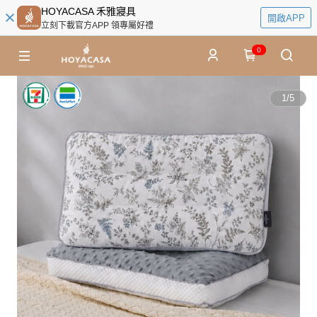
HOYACASA 禾雅寢具
開啟APP
立刻下載官方APP 領專屬好禮
0
1
/
5