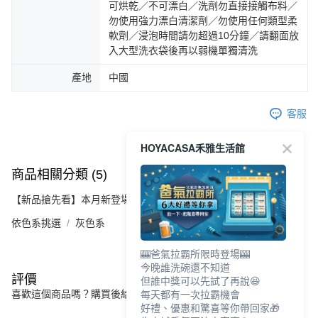
可烘乾／不可漂白／洗劑勿直接接觸布料／
勿使用強力漂白清潔劑／勿使用任何類型柔
軟劑／浸泡時間請勿超過10分鐘／請翻面放
入大型洗衣袋後再以弱機單獨清洗
產地
中國
客服
HOYACASA禾雅生活館
商品相關分類 (5)
查看全部
【新品搶先看】本月新登場精選
依色系挑選
灰色系
🎰爸氣拉霸所限時登場🎰
今晚誰洗碗還不知道
評價
但誰中獎可以先試了再說😆
每天都有一次拉霸機會
喜歡這個商品嗎？購買後給他一個好評吧
好禮、優惠和驚喜等你帶回家🎁