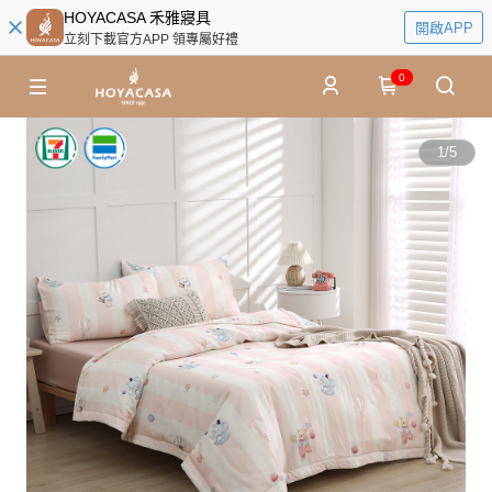
HOYACASA 禾雅寢具
開啟APP
立刻下載官方APP 領專屬好禮
0
1
/
5