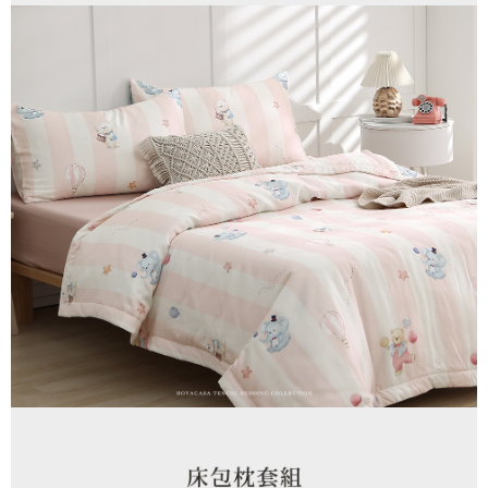
宅配
易，需依本服務之必要範圍內提供個人資料，並將交易相關給付款項請求債
權轉讓予恩沛科技股份有限公司。
每筆NT$100，滿NT$1,000(含以上)免運費
２．關於個人資料處理事宜，請瀏覽以下網址：
https://aftee.tw/terms/#terms3
離島運費
３．未成年的使用者請事先徵得法定代理人或監護人之同意方可使用
每筆NT$300
「AFTEE先享後付」，若未經同意申辦者引起之損失，本公司不負相關責
任。
黑貓貨到付款
４．使用「AFTEE先享後付」時，將依據個別帳號之用戶狀況，依本公司即
時審查核予不同之上限額度；若仍有額度不足之情形，本公司將視審查結果
每筆NT$150
請求用戶進行身份認證。
５．嚴禁一人註冊多個帳號或使用他人資訊註冊。若發現惡意使用之情形，
恩沛科技股份有限公司將有權停止該用戶之使用額度並採取法律行動。