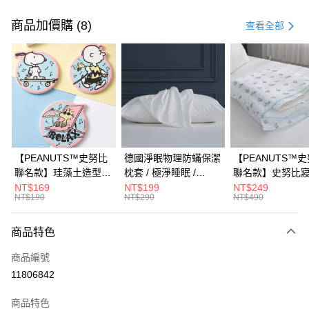
付款方式
信用卡一次付款
商品加價購 (8)
查看全部
信用卡分期付款
3 期 0 利率 每期
NT$426
21家銀行
合作金庫商業銀行
第一商業銀行
超商取貨付款
華南商業銀行
彰化商業銀行
LINE Pay
上海商業儲蓄銀行
台北富邦商業銀行
國泰世華商業銀行
兆豐國際商業銀行
Apple Pay
臺灣中小企業銀行
台中商業銀行
【PEANUTS™史努比
德國淨眠物理防蟎保潔
【PEANUTS™
匯豐（台灣）商業銀行
華泰商業銀行
聯名款】珪藻土造型杯
枕套 / 極淨睡眠 /
聯名款】史努比
街口支付
聯邦商業銀行
遠東國際商業銀行
墊 / 多款任選 /
HOYACASA
衣袋 / HOYACAS
NT$169
NT$199
NT$249
元大商業銀行
永豐商業銀行
NT$190
NT$290
NT$490
悠遊付
HOYACASA
玉山商業銀行
星展（台灣）商業銀行
台新國際商業銀行
中國信託商業銀行
Google Pay
商品特色
台灣樂天信用卡公司
全盈+PAY
商品編號
11806842
大哥付你分期
相關說明
商品特色
【大哥付你分期使用說明】