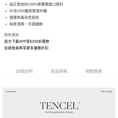
AFTEE先享後付
純正奧地利100%萊賽爾進口原料
1.本服務由台灣大哥大提供，台灣大哥大用戶可立即使用無須另外申請。
2.付款方式選擇「大哥付你分期」，訂單成立後會自動跳轉到大哥付的交易
相關說明
60支/300織高密度紗織
流程，驗證手機門號後，選擇欲分期的期數、繳款截止日，確認付款後即完
【關於「AFTEE先享後付」】
健康無毒染色技術
成交易。
ATM付款
AFTEE先享後付是「在收到商品之後才付款」的支付方式。 讓您購物簡單
3.實際核准額度、可分期數及費用金額請依後續交易確認頁面所載為準。
絲柔滑順、手感細緻
便利好安心！
4.訂單成立30分鐘內，如未前往確認交易或遇審核未通過，訂單將自動取
貨到付款
１．簡單：不需註冊會員、不需綁卡、不需儲值。
消。如遇「轉專審核」未通過狀況，表示未達大哥付你分期系統評分，恕無
銷售重點
２．便利：只要手機號碼，簡訊認證，即可結帳。
法說明評估內容。
３．安心：先確認商品／服務後，再付款。
首次下載APP享$200折價券
【繳款方式說明】
運送方式
1.分期款項不併入電信帳單，「大哥付你分期」於每月結算日後寄送繳費提
註冊會員再享更多優惠折扣
【「AFTEE先享後付」結帳流程】
全家取貨付款
醒簡訊。
１．於結帳方式選擇「AFTEE先享後付」後，將跳轉至「AFTEE先享後付」
2.透過簡訊連結打開帳單後，可選擇「超商條碼／台灣大直營門市／銀行轉
每筆NT$65，滿NT$1,000(含以上)免運費
結帳頁面，進行簡訊認證並確認金額後，即可完成結帳。
帳／街口支付／iPASS MONEY」等通路繳費。
２．訂單成立數日內，您將收到繳費通知簡訊。
付款後全家取貨
３．收到繳費通知簡訊後14天內，點擊此簡訊中的連結，可透過四大超商／
詳細說明
商品規格
相關推薦
【注意事項】
ATM／網路銀行／等多元方式進行付款，方視為交易完成。
每筆NT$60，滿NT$1,000(含以上)免運費
1.本服務係由「台灣大哥大股份有限公司」（以下簡稱本公司）所提供，讓
※ 請注意：結帳手續完成當下不需立刻繳費，但若您需要取消訂單，請聯絡
用戶於交易時，得透過本服務購買商品或服務，並由商店將買賣／分期付款
購買商品的店家。未經商家同意取消之訂單仍視為有效，需透過AFTEE先享
7-11取貨付款
買賣價金債權讓與本公司後，依約使用本公司帳單繳交帳款。
後付繳納相關費用。
2.基於同意付款使用「大哥付你分期」之契約關係目的，商店將以您的個人
每筆NT$65，滿NT$1,000(含以上)免運費
※ 交易是否成功請以「AFTEE先享後付 」之結帳頁面顯示為準，若有關於
資料（包含姓名、電話或地址）提供予台灣大哥大進項蒐集、處理及利用，
是否繳費成功／繳費後需取消欲退款等相關疑問，請聯繫「AFTEE先享後付
由本公司與您本人進行分期帳單所需資料之確認、核對及更正。
客戶支援中心」
https://netprotections.freshdesk.com/support/home
付款後7-11取貨
3.完整用戶服務條款，請詳閱以下連結：
https://oppay.tw/userRule
每筆NT$60，滿NT$1,000(含以上)免運費
【注意事項】
１．透過由恩沛科技股份有限公司提供之「AFTEE先享後付」服務完成之交