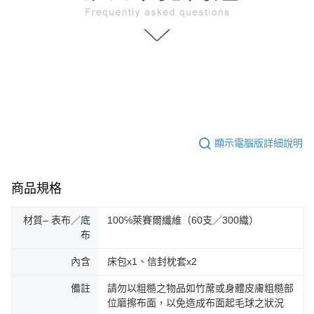
顯示電腦版詳細說明
商品規格
材質– 表布／底
100℅萊賽爾纖維（60支／300織）
布
內含
床包x1、信封枕套x2
備註
請勿以粗糙之物品如竹蓆或身體皮膚粗糙部
位磨擦布面，以免造成布面起毛球之狀況