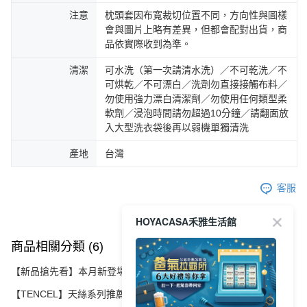
注意
枕頭套因布寬裁切位置不同，方向性與圖樣
會與圖片上略有差異，但都會配對出貨，商
品依實際收到為準。
清潔
可水洗（第一次請清水洗）／不可乾洗／不
可烘乾／不可漂白／洗劑勿直接接觸布料／
勿使用強力漂白清潔劑／勿使用任何類型柔
軟劑／浸泡時間請勿超過10分鐘／請翻面放
入大型洗衣袋後再以弱機單獨清洗
產地
台灣
客服
HOYACASA禾雅生活館
商品相關分類 (6)
查看全部
【新品搶先看】本月新登場精選
【TENCEL】天絲系列推薦
日常替換｜床包枕套組