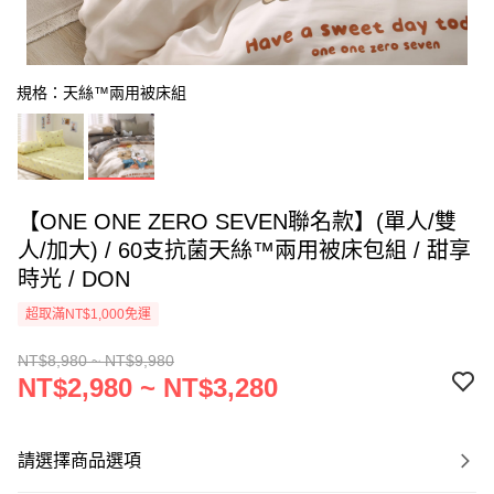
規格：天絲™兩用被床組
【ONE ONE ZERO SEVEN聯名款】(單人/雙
人/加大) / 60支抗菌天絲™兩用被床包組 / 甜享
時光 / DON
超取滿NT$1,000免運
NT$8,980 ~ NT$9,980
NT$2,980 ~ NT$3,280
請選擇商品選項