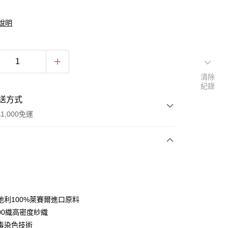
說明
清除
紀錄
送方式
1,000免運
次付款
期付款
0 利率 每期
NT$426
21家銀行
地利100%萊賽爾進口原料
庫商業銀行
第一商業銀行
300織高密度紗織
付款
業銀行
彰化商業銀行
毒染色技術