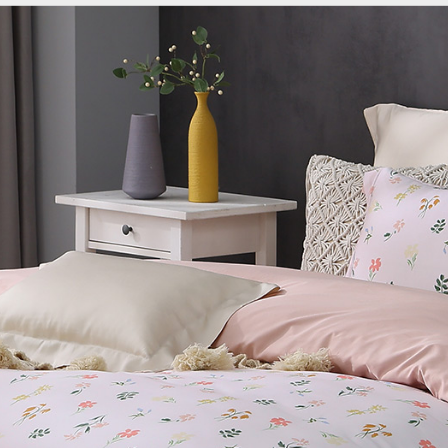
每筆NT$1
５．嚴禁
形，恩沛
動。