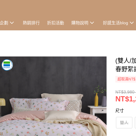
企劃
熱銷排行
折扣活動
購物說明
好感生活blog
(雙人/
春野絮語
超取滿NT$
NT$3,980 
NT$1,
尺寸
雙人