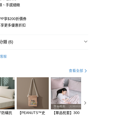
業儲蓄銀行
台北富邦商業銀行
順、手感細緻
華商業銀行
兆豐國際商業銀行
小企業銀行
台中商業銀行
台灣）商業銀行
華泰商業銀行
PP享$200折價券
業銀行
遠東國際商業銀行
再享更多優惠折扣
業銀行
永豐商業銀行
業銀行
星展（台灣）商業銀行
際商業銀行
中國信託商業銀行
y
類 (6)
天信用卡公司
EL】天絲系列推薦
日常替換｜床包枕套組
客服
分期
選
床包枕套組
選
花卉
你分期使用說明】
查看全部
享後付
由台灣大哥大提供，台灣大哥大用戶可立即使用無須另外申請。
選
粉色系
式選擇「大哥付你分期」，訂單成立後會自動跳轉到大哥付的交易
證手機門號後，選擇欲分期的期數、繳款截止日，確認付款後即
FTEE先享後付」】
涼感好物 最低65折起
。
先享後付是「在收到商品之後才付款」的支付方式。 讓您購物簡單
准額度、可分期數及費用金額請依後續交易確認頁面所載為準。
7-11 / 全家
心！
立30分鐘內，如未前往確認交易或遇審核未通過，訂單將自動取
：不需註冊會員、不需綁卡、不需儲值。
「轉專審核」未通過狀況，表示未達大哥付你分期系統評分，恕
：只要手機號碼，簡訊認證，即可結帳。
評估內容。
：先確認商品／服務後，再付款。
式說明】
子防蟎抗
【PEANUTS™史
【單品枕套】300
【單品枕套】60