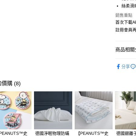
LINE Pay
上海商
絲柔滑
國泰世
Apple Pay
銷售重點
臺灣中
匯豐（
首次下載A
街口支付
聯邦商
註冊會員
元大商
悠遊付
玉山商
台新國
Google Pa
商品相關分
台灣樂
全盈+PAY
【TENC
分享
大哥付你
依規格挑
相關說明
依風格挑
價購 (8)
【大哥付
AFTEE先
1.本服務
依色系挑
2.付款方
相關說明
流程，驗
【關於「A
沁涼一夏｜
ATM付款
完成交易
AFTEE
3.實際核
可超取專區｜
便利好安
4.訂單成
貨到付款
１．簡單
消。如遇
２．便利
無法說明
３．安心
【繳款方
PEANUTS™史
德國淨眠物理防蟎
【PEANUTS™史
德國銀離