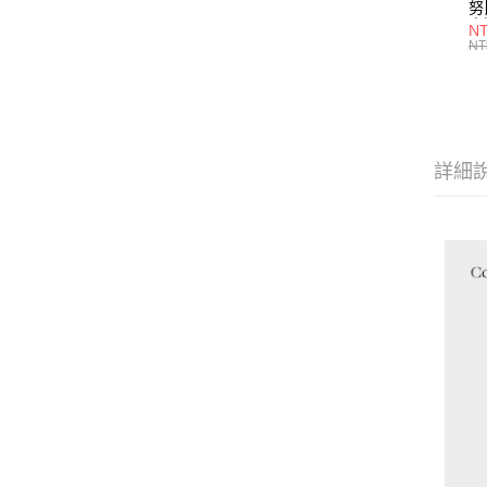
努
土
NT
任
NT
詳細