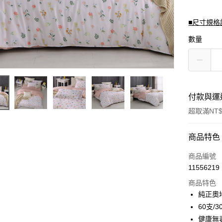
■尺寸規格
數量
付款與運
超取滿NT$
付款方式
商品特色
信用卡一
商品編號
11556219
信用卡分
商品特色
3 期 
純正奧
合作金
60支/
超商取貨
華南商
健康無