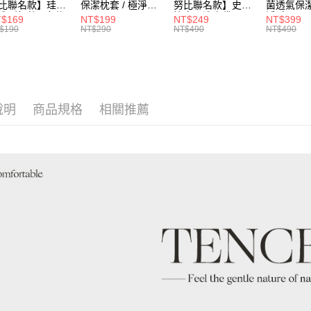
運送方式
1.分期款
比聯名款】珪藻
保潔枕套 / 極淨睡
努比聯名款】史努
菌透氣保潔
【「AFT
造型杯墊 / 多款
眠 / HOYACASA
比寢具洗衣袋 /
淨睡眠 /
醒簡訊。
１．於結帳
$169
NT$199
NT$249
NT$399
全家取貨
選 / HOYACASA
HOYACASA
HOYACA
2.透過簡
$190
NT$290
NT$490
NT$490
付」結帳
帳／街口支
每筆NT$6
２．訂單
３．收到繳
【注意事
／ATM／
付款後全
1.本服務
※ 請注意
每筆NT$6
用戶於交
絡購買商品
款買賣價
先享後付
說明
商品規格
相關推薦
7-11取貨
2.基於同
※ 交易是
資料（包
是否繳費成
每筆NT$6
用，由本
付客戶支
3.完整用
付款後7-1
【注意事
每筆NT$6
１．透過由
交易，需
宅配
求債權轉
２．關於
每筆NT$1
https://aft
３．未成
離島運費
「AFTE
每筆NT$3
任。
４．使用「
黑貓貨到
即時審查
結果請求