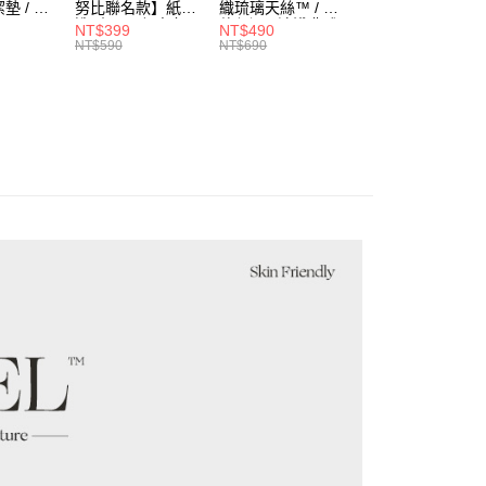
項不併入電信帳單，「大哥付你分期」於每月結算日後寄送繳費提
墊 / 極
努比聯名款】紙袋
織琉璃天絲™ / 多
天絲信封枕套一對
EE先享後付」結帳流程】
造型2way帆布包 /
款任選 / 清淺典雅
/ 多款任選 /
方式選擇「AFTEE先享後付」後，將跳轉至「AFTEE先享後
NT$399
NT$490
NT$490
付款
SA
黃色校車 /
系列 / HOYACASA
HOYACASA
訊連結打開帳單後，可選擇「超商條碼／台灣大直營門市／銀行轉
NT$590
NT$690
NT$690
頁面，進行簡訊認證並確認金額後，即可完成結帳。
HOYACASA
付／iPASS MONEY」等通路繳費。
5，滿NT$1,000(含以上)免運費
成立數日內，您將收到繳費通知簡訊。
費通知簡訊後14天內，點擊此簡訊中的連結，可透過四大超商
項】
網路銀行／等多元方式進行付款，方視為交易完成。
家取貨
係由「台灣大哥大股份有限公司」（以下簡稱本公司）所提供，讓
：結帳手續完成當下不需立刻繳費，但若您需要取消訂單，請聯
0，滿NT$1,000(含以上)免運費
易時，得透過本服務購買商品或服務，並由商店將買賣／分期付
的店家。未經商家同意取消之訂單仍視為有效，需透過AFTEE
金債權讓與本公司後，依約使用本公司帳單繳交帳款。
繳納相關費用。
付款
意付款使用「大哥付你分期」之契約關係目的，商店將以您的個人
否成功請以「AFTEE先享後付 」之結帳頁面顯示為準，若有關於
含姓名、電話或地址）提供予台灣大哥大進項蒐集、處理及利
功／繳費後需取消欲退款等相關疑問，請聯繫「AFTEE先享後
5，滿NT$1,000(含以上)免運費
公司與您本人進行分期帳單所需資料之確認、核對及更正。
援中心」
https://netprotections.freshdesk.com/support/home
戶服務條款，請詳閱以下連結：
https://oppay.tw/userRule
1取貨
項】
0，滿NT$1,000(含以上)免運費
恩沛科技股份有限公司提供之「AFTEE先享後付」服務完成之
依本服務之必要範圍內提供個人資料，並將交易相關給付款項請
讓予恩沛科技股份有限公司。
個人資料處理事宜，請瀏覽以下網址：
00，滿NT$1,000(含以上)免運費
ee.tw/terms/#terms3
年的使用者請事先徵得法定代理人或監護人之同意方可使用
E先享後付」，若未經同意申辦者引起之損失，本公司不負相關責
00
AFTEE先享後付」時，將依據個別帳號之用戶狀況，依本公司
付款
核予不同之上限額度；若仍有額度不足之情形，本公司將視審查
用戶進行身份認證。