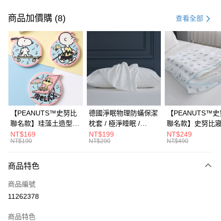
付款方式
信用卡一次付款
商品加價購 (8)
查看全部
信用卡分期付款
3 期 0 利率 每期
NT$660
21家銀行
合作金庫商業銀行
第一商業銀行
超商取貨付款
華南商業銀行
彰化商業銀行
LINE Pay
上海商業儲蓄銀行
台北富邦商業銀行
國泰世華商業銀行
兆豐國際商業銀行
Apple Pay
臺灣中小企業銀行
台中商業銀行
【PEANUTS™史努比
德國淨眠物理防蟎保潔
【PEANUTS™
匯豐（台灣）商業銀行
華泰商業銀行
聯名款】珪藻土造型杯
枕套 / 極淨睡眠 /
聯名款】史努比
街口支付
聯邦商業銀行
遠東國際商業銀行
墊 / 多款任選 /
HOYACASA
衣袋 / HOYACAS
NT$169
NT$199
NT$249
元大商業銀行
永豐商業銀行
NT$190
NT$290
NT$490
悠遊付
HOYACASA
玉山商業銀行
星展（台灣）商業銀行
台新國際商業銀行
中國信託商業銀行
Google Pay
商品特色
台灣樂天信用卡公司
全盈+PAY
商品編號
11262378
大哥付你分期
相關說明
商品特色
【大哥付你分期使用說明】