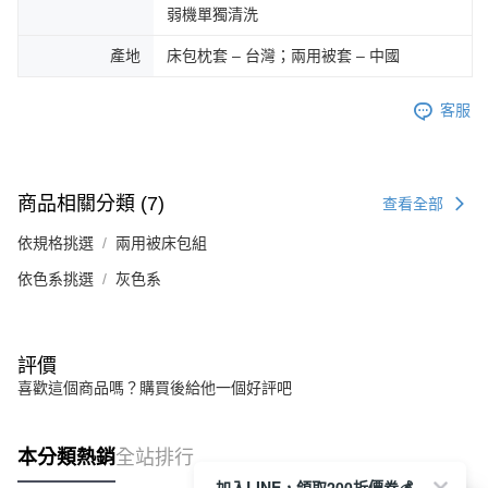
弱機單獨清洗
產地
床包枕套 – 台灣；兩用被套 – 中國
客服
商品相關分類 (7)
查看全部
依規格挑選
兩用被床包組
HOYACASA禾雅生活館
依色系挑選
灰色系
🎰爸氣拉霸所限時登場🎰
今晚誰洗碗還不知道
評價
但誰中獎可以先試了再說😆
每天都有一次拉霸機會
喜歡這個商品嗎？購買後給他一個好評吧
好禮、優惠和驚喜等你帶回家🎁
先來試手氣再決定家事💪
本分類熱銷
全站排行
加入LINE，領取200折價券💰