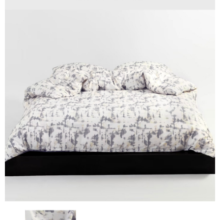
宅配
易，需依本服務之必要範圍內提供個人資料，並將交易相關給付款項請求債
權轉讓予恩沛科技股份有限公司。
每筆NT$100，滿NT$1,000(含以上)免運費
２．關於個人資料處理事宜，請瀏覽以下網址：
https://aftee.tw/terms/#terms3
離島運費
３．未成年的使用者請事先徵得法定代理人或監護人之同意方可使用
每筆NT$300
「AFTEE先享後付」，若未經同意申辦者引起之損失，本公司不負相關責
任。
黑貓貨到付款
４．使用「AFTEE先享後付」時，將依據個別帳號之用戶狀況，依本公司即
時審查核予不同之上限額度；若仍有額度不足之情形，本公司將視審查結果
每筆NT$150
請求用戶進行身份認證。
５．嚴禁一人註冊多個帳號或使用他人資訊註冊。若發現惡意使用之情形，
恩沛科技股份有限公司將有權停止該用戶之使用額度並採取法律行動。