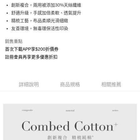
AFTEE先享後付
創新複合，兩用被添加30%天絲纖維
1.本服務由台灣大哥大提供，台灣大哥大用戶可立即使用無須另外申請。
2.付款方式選擇「大哥付你分期」，訂單成立後會自動跳轉到大哥付的交易
相關說明
舒適升級，手感加倍柔軟、透氣提升
流程，驗證手機門號後，選擇欲分期的期數、繳款截止日，確認付款後即完
【關於「AFTEE先享後付」】
精梳工藝，布品柔順光滑細緻
成交易。
ATM付款
AFTEE先享後付是「在收到商品之後才付款」的支付方式。 讓您購物簡單
3.實際核准額度、可分期數及費用金額請依後續交易確認頁面所載為準。
友善環境，無毒環保活性印染
便利好安心！
4.訂單成立30分鐘內，如未前往確認交易或遇審核未通過，訂單將自動取
貨到付款
１．簡單：不需註冊會員、不需綁卡、不需儲值。
消。如遇「轉專審核」未通過狀況，表示未達大哥付你分期系統評分，恕無
銷售重點
２．便利：只要手機號碼，簡訊認證，即可結帳。
法說明評估內容。
３．安心：先確認商品／服務後，再付款。
首次下載APP享$200折價券
【繳款方式說明】
運送方式
1.分期款項不併入電信帳單，「大哥付你分期」於每月結算日後寄送繳費提
註冊會員再享更多優惠折扣
【「AFTEE先享後付」結帳流程】
全家取貨付款
醒簡訊。
１．於結帳方式選擇「AFTEE先享後付」後，將跳轉至「AFTEE先享後付」
2.透過簡訊連結打開帳單後，可選擇「超商條碼／台灣大直營門市／銀行轉
每筆NT$65，滿NT$1,000(含以上)免運費
結帳頁面，進行簡訊認證並確認金額後，即可完成結帳。
帳／街口支付／iPASS MONEY」等通路繳費。
２．訂單成立數日內，您將收到繳費通知簡訊。
付款後全家取貨
３．收到繳費通知簡訊後14天內，點擊此簡訊中的連結，可透過四大超商／
詳細說明
商品規格
相關推薦
【注意事項】
ATM／網路銀行／等多元方式進行付款，方視為交易完成。
每筆NT$60，滿NT$1,000(含以上)免運費
1.本服務係由「台灣大哥大股份有限公司」（以下簡稱本公司）所提供，讓
※ 請注意：結帳手續完成當下不需立刻繳費，但若您需要取消訂單，請聯絡
用戶於交易時，得透過本服務購買商品或服務，並由商店將買賣／分期付款
購買商品的店家。未經商家同意取消之訂單仍視為有效，需透過AFTEE先享
7-11取貨付款
買賣價金債權讓與本公司後，依約使用本公司帳單繳交帳款。
後付繳納相關費用。
2.基於同意付款使用「大哥付你分期」之契約關係目的，商店將以您的個人
每筆NT$65，滿NT$1,000(含以上)免運費
※ 交易是否成功請以「AFTEE先享後付 」之結帳頁面顯示為準，若有關於
資料（包含姓名、電話或地址）提供予台灣大哥大進項蒐集、處理及利用，
是否繳費成功／繳費後需取消欲退款等相關疑問，請聯繫「AFTEE先享後付
由本公司與您本人進行分期帳單所需資料之確認、核對及更正。
客戶支援中心」
https://netprotections.freshdesk.com/support/home
付款後7-11取貨
3.完整用戶服務條款，請詳閱以下連結：
https://oppay.tw/userRule
每筆NT$60，滿NT$1,000(含以上)免運費
【注意事項】
１．透過由恩沛科技股份有限公司提供之「AFTEE先享後付」服務完成之交