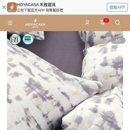
HOYACASA 禾雅寢具
開啟APP
立刻下載官方APP 領專屬好禮
0
1
/
5