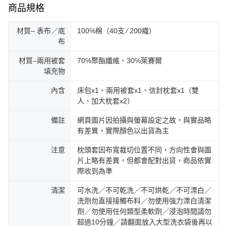
商品規格
材質– 表布／底
100℅棉（40支 ∕ 200織）
布
材質–兩用被套
70℅聚酯纖維、30℅萊賽爾
填充物
內含
床包x1、兩用被套x1、信封枕套x1（雙
人、加大枕套x2）
備註
網頁圖片因拍攝與螢幕設定之故，與實品略
有差異，實際顏色以出貨為主
注意
枕頭套因布寬裁切位置不同，方向性會與圖
片上略有差異，但都會配對出貨，商品依實
際收到為準
清潔
可水洗／不可乾洗／不可烘乾／不可漂白／
洗劑勿直接接觸布料／勿使用強力漂白清潔
劑／勿使用任何類型柔軟劑／浸泡時間請勿
超過10分鐘／請翻面放入大型洗衣袋後再以