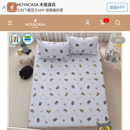
HOYACASA 禾雅寢具
開啟APP
立刻下載官方APP 領專屬好禮
0
1
/
4