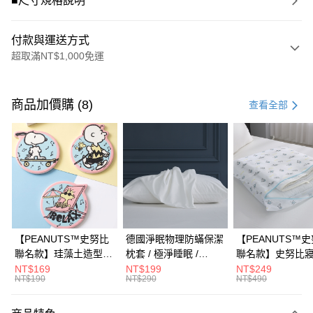
■尺寸規格說明
付款與運送方式
超取滿NT$1,000免運
付款方式
信用卡一次付款
商品加價購 (8)
查看全部
信用卡分期付款
3 期 0 利率 每期
NT$263
21家銀行
合作金庫商業銀行
第一商業銀行
超商取貨付款
華南商業銀行
彰化商業銀行
LINE Pay
上海商業儲蓄銀行
台北富邦商業銀行
國泰世華商業銀行
兆豐國際商業銀行
Apple Pay
臺灣中小企業銀行
台中商業銀行
【PEANUTS™史努比
德國淨眠物理防蟎保潔
【PEANUTS™
匯豐（台灣）商業銀行
華泰商業銀行
聯名款】珪藻土造型杯
枕套 / 極淨睡眠 /
聯名款】史努比
街口支付
聯邦商業銀行
遠東國際商業銀行
墊 / 多款任選 /
HOYACASA
衣袋 / HOYACAS
NT$169
NT$199
NT$249
元大商業銀行
永豐商業銀行
NT$190
NT$290
NT$490
悠遊付
HOYACASA
玉山商業銀行
星展（台灣）商業銀行
台新國際商業銀行
中國信託商業銀行
Google Pay