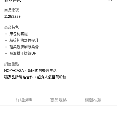
商品特色
台灣樂天信用卡公司
全盈+PAY
商品編號
11253229
大哥付你分期
相關說明
商品特色
【大哥付你分期使用說明】
AFTEE先享後付
床包枕套組
1.本服務由台灣大哥大提供，台灣大哥大用戶可立即使用無須另外申請。
2.付款方式選擇「大哥付你分期」，訂單成立後會自動跳轉到大哥付的交易
相關說明
精梳純棉舒適提升
流程，驗證手機門號後，選擇欲分期的期數、繳款截止日，確認付款後即完
【關於「AFTEE先享後付」】
輕柔親膚觸感柔滑
成交易。
ATM付款
AFTEE先享後付是「在收到商品之後才付款」的支付方式。 讓您購物簡單
3.實際核准額度、可分期數及費用金額請依後續交易確認頁面所載為準。
吸濕排汗透氣UP
便利好安心！
4.訂單成立30分鐘內，如未前往確認交易或遇審核未通過，訂單將自動取
貨到付款
１．簡單：不需註冊會員、不需綁卡、不需儲值。
消。如遇「轉專審核」未通過狀況，表示未達大哥付你分期系統評分，恕無
銷售重點
２．便利：只要手機號碼，簡訊認證，即可結帳。
法說明評估內容。
３．安心：先確認商品／服務後，再付款。
HOYACASA x 黃阿瑪的後宮生活
【繳款方式說明】
運送方式
1.分期款項不併入電信帳單，「大哥付你分期」於每月結算日後寄送繳費提
獨家品牌聯名合作，超夯人氣百萬粉絲
【「AFTEE先享後付」結帳流程】
全家取貨付款
醒簡訊。
１．於結帳方式選擇「AFTEE先享後付」後，將跳轉至「AFTEE先享後付」
2.透過簡訊連結打開帳單後，可選擇「超商條碼／台灣大直營門市／銀行轉
每筆NT$65，滿NT$1,000(含以上)免運費
結帳頁面，進行簡訊認證並確認金額後，即可完成結帳。
帳／街口支付／iPASS MONEY」等通路繳費。
２．訂單成立數日內，您將收到繳費通知簡訊。
付款後全家取貨
３．收到繳費通知簡訊後14天內，點擊此簡訊中的連結，可透過四大超商／
詳細說明
商品規格
相關推薦
【注意事項】
ATM／網路銀行／等多元方式進行付款，方視為交易完成。
每筆NT$60，滿NT$1,000(含以上)免運費
1.本服務係由「台灣大哥大股份有限公司」（以下簡稱本公司）所提供，讓
※ 請注意：結帳手續完成當下不需立刻繳費，但若您需要取消訂單，請聯絡
用戶於交易時，得透過本服務購買商品或服務，並由商店將買賣／分期付款
購買商品的店家。未經商家同意取消之訂單仍視為有效，需透過AFTEE先享
7-11取貨付款
買賣價金債權讓與本公司後，依約使用本公司帳單繳交帳款。
後付繳納相關費用。