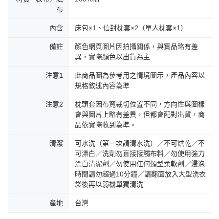
布
內含
床包×1、信封枕套×2（單人枕套×1）
備註
顏色網頁圖片因拍攝關係，與實品略有差
異，實際顏色以出貨為主
注意1
此商品圖為參考用之情境圖示，產品內容以
規格敘述內容為準
注意2
枕頭套因布寬裁切位置不同，方向性與圖樣
會與圖片上略有差異，但都會配對出貨，商
品依實際收到為準。
清潔
可水洗（第一次請清水洗）／不可烘乾／不
可漂白／洗劑勿直接接觸布料／勿使用強力
漂白清潔劑／勿使用任何類型柔軟劑／浸泡
時間請勿超過10分鐘／請翻面放入大型洗衣
袋後再以弱機單獨清洗
產地
台灣