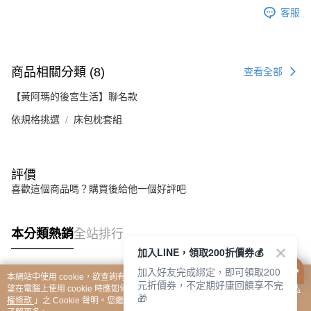
客服
商品相關分類 (8)
查看全部
【黃阿瑪的後宮生活】聯名款
HOYACASA禾雅生活館
依規格挑選
床包枕套組
🎰爸氣拉霸所限時登場🎰
今晚誰洗碗還不知道
評價
但誰中獎可以先試了再說😆
每天都有一次拉霸機會
喜歡這個商品嗎？購買後給他一個好評吧
好禮、優惠和驚喜等你帶回家🎁
先來試手氣再決定家事💪
本分類熱銷
全站排行
加入LINE，領取200折價券💰
加入好友完成綁定，即可領取200
本網站中使用 cookie，欲查詢有關本網站使用 cookie 方式之詳情，及若您不希
元折價券，不定期好康回饋享不完
熱門標籤
望在電腦上使用 cookie 時應如何變更電腦的 cookie 設定，請參閱本網站「
隱私
🎁
權條款
」之 Cookie 聲明。您繼續使用本網站即表示您同意本公司得按本網站使