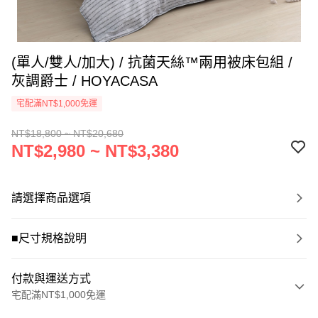
(單人/雙人/加大) / 抗菌天絲™兩用被床包組 /
灰調爵士 / HOYACASA
宅配滿NT$1,000免運
NT$18,800 ~ NT$20,680
NT$2,980 ~ NT$3,380
請選擇商品選項
■尺寸規格說明
付款與運送方式
宅配滿NT$1,000免運