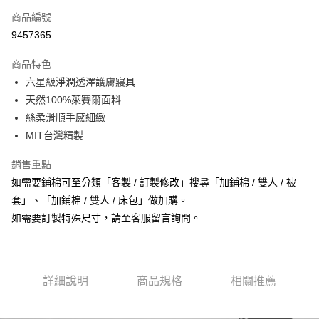
大哥付你分期
商品編號
相關說明
9457365
【大哥付你分期使用說明】
AFTEE先享後付
1.本服務由台灣大哥大提供，台灣大哥大用戶可立即使用無須另外申請。
商品特色
2.付款方式選擇「大哥付你分期」，訂單成立後會自動跳轉到大哥付的交易
相關說明
六星級淨潤透澤護膚寢具
流程，驗證手機門號後，選擇欲分期的期數、繳款截止日，確認付款後即完
【關於「AFTEE先享後付」】
成交易。
ATM付款
天然100%萊賽爾面料
AFTEE先享後付是「在收到商品之後才付款」的支付方式。 讓您購物簡單
3.實際核准額度、可分期數及費用金額請依後續交易確認頁面所載為準。
便利好安心！
絲柔滑順手感細緻
4.訂單成立30分鐘內，如未前往確認交易或遇審核未通過，訂單將自動取
１．簡單：不需註冊會員、不需綁卡、不需儲值。
運送方式
消。如遇「轉專審核」未通過狀況，表示未達大哥付你分期系統評分，恕無
MIT台灣精製
２．便利：只要手機號碼，簡訊認證，即可結帳。
法說明評估內容。
３．安心：先確認商品／服務後，再付款。
宅配
【繳款方式說明】
銷售重點
1.分期款項不併入電信帳單，「大哥付你分期」於每月結算日後寄送繳費提
每筆NT$100，滿NT$1,000(含以上)免運費
【「AFTEE先享後付」結帳流程】
如需要鋪棉可至分類「客製 / 訂製修改」搜尋「加鋪棉 / 雙人 / 被
醒簡訊。
１．於結帳方式選擇「AFTEE先享後付」後，將跳轉至「AFTEE先享後付」
2.透過簡訊連結打開帳單後，可選擇「超商條碼／台灣大直營門市／銀行轉
套」、「加鋪棉 / 雙人 / 床包」做加購。
門市取貨(到店通知)
結帳頁面，進行簡訊認證並確認金額後，即可完成結帳。
帳／街口支付／iPASS MONEY」等通路繳費。
２．訂單成立數日內，您將收到繳費通知簡訊。
如需要訂製特殊尺寸，請至客服留言詢問。
免運費
３．收到繳費通知簡訊後14天內，點擊此簡訊中的連結，可透過四大超商／
【注意事項】
ATM／網路銀行／等多元方式進行付款，方視為交易完成。
1.本服務係由「台灣大哥大股份有限公司」（以下簡稱本公司）所提供，讓
※ 請注意：結帳手續完成當下不需立刻繳費，但若您需要取消訂單，請聯絡
用戶於交易時，得透過本服務購買商品或服務，並由商店將買賣／分期付款
購買商品的店家。未經商家同意取消之訂單仍視為有效，需透過AFTEE先享
買賣價金債權讓與本公司後，依約使用本公司帳單繳交帳款。
詳細說明
商品規格
相關推薦
後付繳納相關費用。
2.基於同意付款使用「大哥付你分期」之契約關係目的，商店將以您的個人
※ 交易是否成功請以「AFTEE先享後付 」之結帳頁面顯示為準，若有關於
資料（包含姓名、電話或地址）提供予台灣大哥大進項蒐集、處理及利用，
是否繳費成功／繳費後需取消欲退款等相關疑問，請聯繫「AFTEE先享後付
由本公司與您本人進行分期帳單所需資料之確認、核對及更正。
客戶支援中心」
https://netprotections.freshdesk.com/support/home