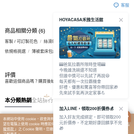
客服
HOYACASA禾雅生活館
商品相關分類 (6)
查看全部
客製 / 可訂製花色
絲滑親膚｜100℅萊賽爾天絲
依規格挑選
薄被套床包組
🎰爸氣拉霸所限時登場🎰
今晚誰洗碗還不知道
評價
但誰中獎可以先試了再說😆
每天都有一次拉霸機會
喜歡這個商品嗎？購買後給他一個好評吧
好禮、優惠和驚喜等你帶回家🎁
先來試手氣再決定家事💪
本分類熱銷
全站排行
加入LINE，領取200折價券💰
加入好友完成綁定，即可領取200
本網站中使用 cookie，欲查詢有關本網站使用 cookie 方式之詳情，及若您不希
元折價券，不定期好康回饋享不完
熱門標籤
望在電腦上使用 cookie 時應如何變更電腦的 cookie 設定，請參閱本網站「
隱私
🎁
權條款
」之 Cookie 聲明。您繼續使用本網站即表示您同意本公司得按本網站使