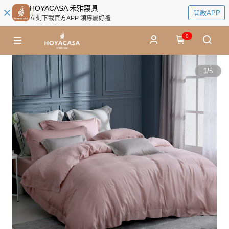
HOYACASA 禾雅寢具
開啟APP
立刻下載官方APP 領專屬好禮
0
1
/
5