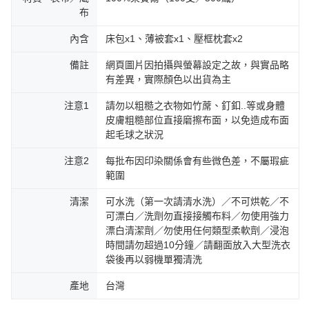
布
內含
床包x1、薄被套x1、壓框枕套x2
備註
網頁圖片因拍攝與螢幕設定之故，與實品略
有差異，實際顏色以出貨為主
注意1
請勿以粗糙之衣物如竹蓆、釘釦..等或身體
皮膚粗糙部位直接磨擦布面，以免造成布面
起毛球之狀況
注意2
每批布因印染關係會有些微色差，不屬瑕疵
範圍
清潔
可水洗（第一次請清水洗）／不可烘乾／不
可漂白／洗劑勿直接接觸布料／勿使用強力
漂白清潔劑／勿使用任何類型柔軟劑／浸泡
時間請勿超過10分鐘／請翻面放入大型洗衣
袋後再以弱機單獨清洗
產地
台灣