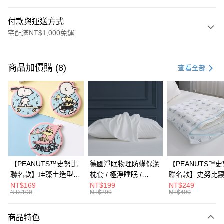
付款與運送方式
宅配滿NT$1,000免運
付款方式
信用卡一次付款
商品加價購 (8)
查看全部
信用卡分期付款
3 期 0 利率 每期
NT$333,333
21家銀行
合作金庫商業銀行
第一商業銀行
LINE Pay
華南商業銀行
彰化商業銀行
Apple Pay
上海商業儲蓄銀行
台北富邦商業銀行
國泰世華商業銀行
兆豐國際商業銀行
街口支付
臺灣中小企業銀行
台中商業銀行
【PEANUTS™史努比
德國淨眠物理防蟎保潔
【PEANUTS™
匯豐（台灣）商業銀行
華泰商業銀行
聯名款】珪藻土造型杯
枕套 / 極淨睡眠 /
聯名款】史努比
悠遊付
聯邦商業銀行
遠東國際商業銀行
墊 / 多款任選 /
HOYACASA
衣袋 / HOYACAS
NT$169
NT$199
NT$249
元大商業銀行
永豐商業銀行
NT$190
NT$290
NT$490
Google Pay
HOYACASA
玉山商業銀行
星展（台灣）商業銀行
台新國際商業銀行
中國信託商業銀行
全盈+PAY
商品特色
台灣樂天信用卡公司