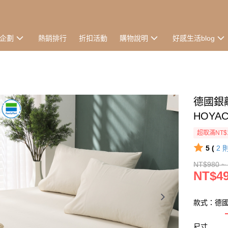
企劃
熱銷排行
折扣活動
購物說明
好感生活blog
德國銀
HOYAC
超取滿NT$
5 (
2
NT$980 ~
NT$49
款式：德
尺寸