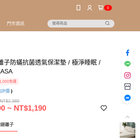
0
門市資訊
離子防蟎抗菌透氣保潔墊 / 極淨睡眠 /
ASA
1,000免運
則評價
)
 NT$2,380
0 ~ NT$1,190
國銀離子