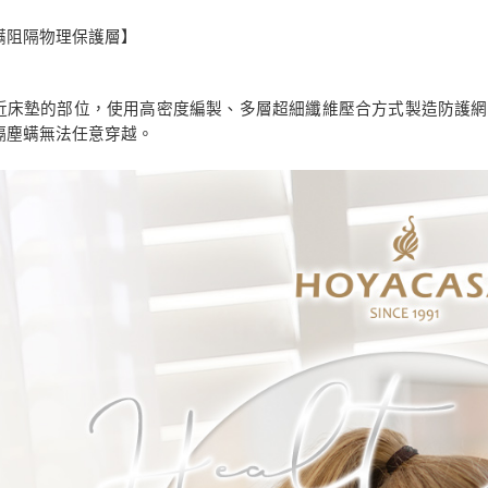
結果請求
每筆NT$1
５．嚴禁
螨阻隔物理保護層】
形，恩沛
動。
近床墊的部位，使用高密度編製、多層超細纖維壓合方式製造防護網
隔塵螨無法任意穿越。