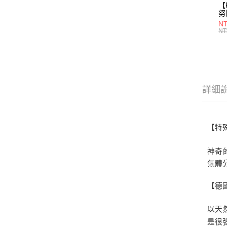
【
努
土
NT
任
NT
詳細
【特
神奇
氣體
【德
以天
是很