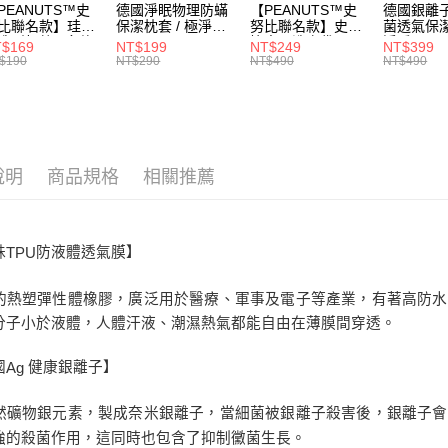
【繳款方
PEANUTS™史
德國淨眠物理防蟎
【PEANUTS™史
德國銀離
運送方式
1.分期款
比聯名款】珪藻
保潔枕套 / 極淨睡
努比聯名款】史努
菌透氣保潔
【「AFT
造型杯墊 / 多款
眠 / HOYACASA
比寢具洗衣袋 /
淨睡眠 /
醒簡訊。
１．於結帳
$169
NT$199
NT$249
NT$399
全家取貨
選 / HOYACASA
HOYACASA
HOYACA
2.透過簡
$190
NT$290
NT$490
NT$490
付」結帳
帳／街口支
每筆NT$6
２．訂單
３．收到繳
【注意事
／ATM／
付款後全
1.本服務
※ 請注意
每筆NT$6
用戶於交
絡購買商品
款買賣價
先享後付
說明
商品規格
相關推薦
7-11取貨
2.基於同
※ 交易是
資料（包
是否繳費成
每筆NT$6
用，由本
付客戶支
3.完整用
付款後7-1
殊
防液體透氣膜】
TPU
【注意事
每筆NT$6
１．透過由
的熱塑彈性體橡膠，廣泛用於醫療、軍事及電子等產業，有著高防水
交易，需
宅配
求債權轉
分子小於液體，人體汗液、潮濕熱氣都能自由在薄膜間穿透。
２．關於
每筆NT$1
https://aft
國
健康銀離子】
Ag
３．未成
離島運費
「AFTE
每筆NT$3
任。
然礦物銀元素，製成奈米銀離子，當細菌被銀離子殺害後，銀離子會
４．使用「
強的殺菌作用，這同時也包含了抑制黴菌生長。
黑貓貨到
即時審查