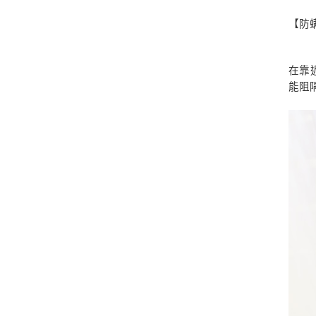
【防
在靠
能阻