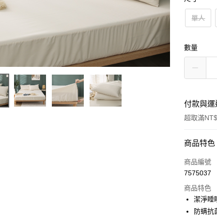
單人
數量
付款與運
超取滿NT$
付款方式
商品特色
信用卡一
商品編號
7575037
信用卡分
商品特色
3 期 
潔淨睡
合作金
防螨抗
超商取貨