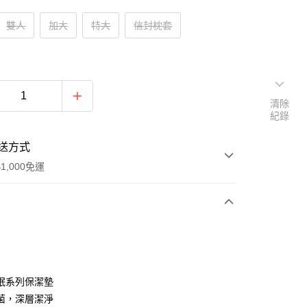
雙人
加大
特大
信封枕套
清除
紀錄
送方式
1,000免運
次付款
期付款
0 利率 每期
NT$163
21家銀行
眠系列保潔墊
庫商業銀行
第一商業銀行
菌，深層潔淨
付款