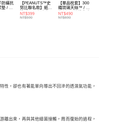
式說明】
子防蟎抗
【PEANUTS™史
【單品枕套】300
【單品枕套】60
項不併入電信帳單，「大哥付你分期」於每月結算日後寄送繳費提
墊 / 極
努比聯名款】紙袋
織琉璃天絲™ / 多
天絲信封枕套一對
EE先享後付」結帳流程】
造型2way帆布包 /
款任選 / 清淺典雅
/ 多款任選 /
方式選擇「AFTEE先享後付」後，將跳轉至「AFTEE先享後
NT$399
NT$490
NT$490
付款
SA
黃色校車 /
系列 / HOYACASA
HOYACASA
訊連結打開帳單後，可選擇「超商條碼／台灣大直營門市／銀行轉
NT$590
NT$690
NT$690
頁面，進行簡訊認證並確認金額後，即可完成結帳。
HOYACASA
付／iPASS MONEY」等通路繳費。
5，滿NT$1,000(含以上)免運費
成立數日內，您將收到繳費通知簡訊。
費通知簡訊後14天內，點擊此簡訊中的連結，可透過四大超商
項】
網路銀行／等多元方式進行付款，方視為交易完成。
家取貨
係由「台灣大哥大股份有限公司」（以下簡稱本公司）所提供，讓
：結帳手續完成當下不需立刻繳費，但若您需要取消訂單，請聯
0，滿NT$1,000(含以上)免運費
易時，得透過本服務購買商品或服務，並由商店將買賣／分期付
的店家。未經商家同意取消之訂單仍視為有效，需透過AFTEE
金債權讓與本公司後，依約使用本公司帳單繳交帳款。
繳納相關費用。
付款
意付款使用「大哥付你分期」之契約關係目的，商店將以您的個人
否成功請以「AFTEE先享後付 」之結帳頁面顯示為準，若有關於
含姓名、電話或地址）提供予台灣大哥大進項蒐集、處理及利
功／繳費後需取消欲退款等相關疑問，請聯繫「AFTEE先享後
5，滿NT$1,000(含以上)免運費
公司與您本人進行分期帳單所需資料之確認、核對及更正。
援中心」
https://netprotections.freshdesk.com/support/home
戶服務條款，請詳閱以下連結：
https://oppay.tw/userRule
1取貨
項】
0，滿NT$1,000(含以上)免運費
恩沛科技股份有限公司提供之「AFTEE先享後付」服務完成之
特性，卻也有著能單向導出不回滲的透濕氣功能，
依本服務之必要範圍內提供個人資料，並將交易相關給付款項請
讓予恩沛科技股份有限公司。
個人資料處理事宜，請瀏覽以下網址：
00，滿NT$1,000(含以上)免運費
ee.tw/terms/#terms3
年的使用者請事先徵得法定代理人或監護人之同意方可使用
E先享後付」，若未經同意申辦者引起之損失，本公司不負相關責
00
游離出來，再與其他細菌接觸，周而復始的過程，
AFTEE先享後付」時，將依據個別帳號之用戶狀況，依本公司
付款
核予不同之上限額度；若仍有額度不足之情形，本公司將視審查