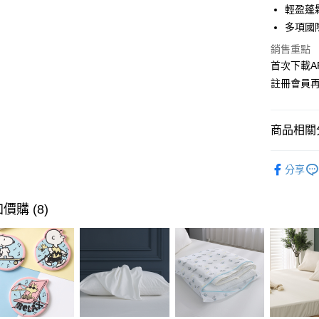
華南商
輕盈蓬
LINE Pay
上海商
多項國
國泰世
Apple Pay
銷售重點
臺灣中
匯豐（
首次下載A
街口支付
聯邦商
註冊會員
元大商
悠遊付
玉山商
台新國
Google Pa
商品相關分
台灣樂
全盈+PAY
居家好物｜
分享
大哥付你
【TOP！
相關說明
依風格挑
價購 (8)
【大哥付
AFTEE先
1.本服務
可超取專區｜
2.付款方
相關說明
流程，驗
【關於「A
ATM付款
完成交易
AFTEE
3.實際核
便利好安
4.訂單成
貨到付款
１．簡單
消。如遇
２．便利
無法說明
３．安心