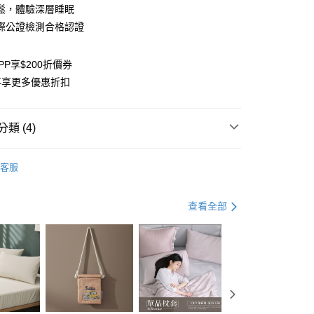
業銀行
彰化商業銀行
鬆，體驗深層睡眠
業儲蓄銀行
台北富邦商業銀行
際公證檢測合格認證
華商業銀行
兆豐國際商業銀行
小企業銀行
台中商業銀行
台灣）商業銀行
華泰商業銀行
PP享$200折價券
業銀行
遠東國際商業銀行
再享更多優惠折扣
業銀行
永豐商業銀行
業銀行
星展（台灣）商業銀行
際商業銀行
中國信託商業銀行
y
類 (4)
天信用卡公司
枕套 保潔墊 床墊
保潔墊 / 床裙 / 床墊
客服
分期
好評】會員實測最愛清單
選
素色
你分期使用說明】
查看全部
享後付
由台灣大哥大提供，台灣大哥大用戶可立即使用無須另外申請。
7-11 / 全家
式選擇「大哥付你分期」，訂單成立後會自動跳轉到大哥付的交易
證手機門號後，選擇欲分期的期數、繳款截止日，確認付款後即
FTEE先享後付」】
。
先享後付是「在收到商品之後才付款」的支付方式。 讓您購物簡單
准額度、可分期數及費用金額請依後續交易確認頁面所載為準。
心！
立30分鐘內，如未前往確認交易或遇審核未通過，訂單將自動取
：不需註冊會員、不需綁卡、不需儲值。
「轉專審核」未通過狀況，表示未達大哥付你分期系統評分，恕
：只要手機號碼，簡訊認證，即可結帳。
評估內容。
：先確認商品／服務後，再付款。