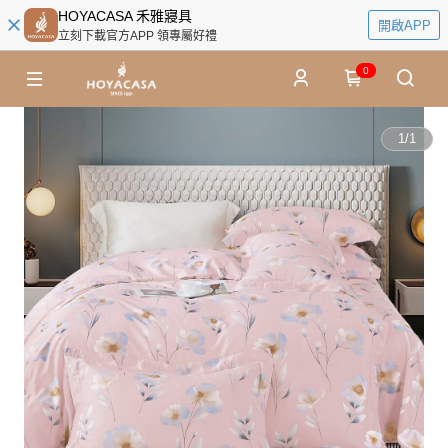
HOYACASA 禾雅寢具
開啟APP
立刻下載官方APP 領專屬好禮
0
1
/
1