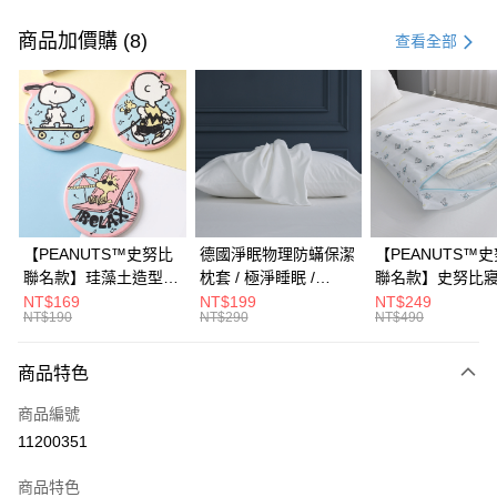
付款方式
信用卡一次付款
商品加價購 (8)
查看全部
信用卡分期付款
3 期 0 利率 每期
NT$426
21家銀行
合作金庫商業銀行
第一商業銀行
LINE Pay
華南商業銀行
彰化商業銀行
Apple Pay
上海商業儲蓄銀行
台北富邦商業銀行
國泰世華商業銀行
兆豐國際商業銀行
街口支付
臺灣中小企業銀行
台中商業銀行
【PEANUTS™史努比
德國淨眠物理防蟎保潔
【PEANUTS™
匯豐（台灣）商業銀行
華泰商業銀行
聯名款】珪藻土造型杯
枕套 / 極淨睡眠 /
聯名款】史努比
悠遊付
聯邦商業銀行
遠東國際商業銀行
墊 / 多款任選 /
HOYACASA
衣袋 / HOYACAS
NT$169
NT$199
NT$249
元大商業銀行
永豐商業銀行
NT$190
NT$290
NT$490
Google Pay
HOYACASA
玉山商業銀行
星展（台灣）商業銀行
台新國際商業銀行
中國信託商業銀行
全盈+PAY
商品特色
台灣樂天信用卡公司
大哥付你分期
商品編號
相關說明
11200351
【大哥付你分期使用說明】
AFTEE先享後付
1.本服務由台灣大哥大提供，台灣大哥大用戶可立即使用無須另外申請。
商品特色
2.付款方式選擇「大哥付你分期」，訂單成立後會自動跳轉到大哥付的交易