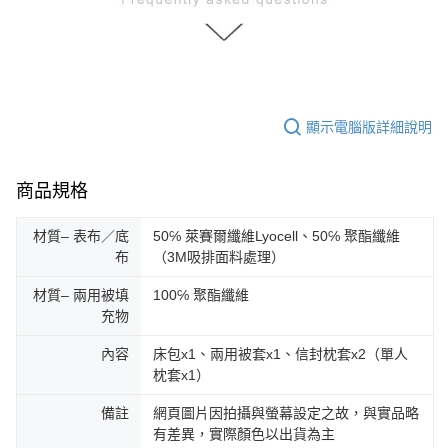
顯示電腦版詳細說明
商品規格
材質– 表布／底
50℅ 萊賽爾纖維Lyocell、50℅ 聚酯纖維
布
（3M吸排面料處理）
材質– 兩用被填
100℅ 聚酯纖維
充物
內容
床包x1、兩用被套x1、信封枕套x2（單人
枕套x1）
備註
網頁圖片因拍攝與螢幕設定之故，與實品略
有差異，實際顏色以出貨為主