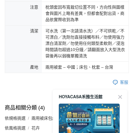
注意
枕頭套因布寬裁切位置不同，方向性與圖樣
會與圖片上略有差異，但都會配對出貨，商
品依實際收到為準
清潔
可水洗（第一次請清水洗）／不可烘乾／不
可漂白／洗劑勿直接接觸布料／勿使用強力
漂白清潔劑／勿使用任何類型柔軟劑／浸泡
時間請勿超過10分鐘／請翻面放入大型洗衣
袋後再以弱機單獨清洗
產地
兩用被套 – 中國；床包、枕套 – 台灣
客服
HOYACASA禾雅生活館
商品相關分類 (4)
查看全部
依規格挑選
兩用被床包組
依風格挑選
花卉