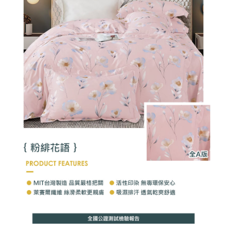
２．關於個人資料處理事宜，請瀏覽以下網址：
https://aftee.tw/terms/#terms3
３．未成年的使用者請事先徵得法定代理人或監護人之同意方可使用
「AFTEE先享後付」，若未經同意申辦者引起之損失，本公司不負相關責
任。
４．使用「AFTEE先享後付」時，將依據個別帳號之用戶狀況，依本公司即
時審查核予不同之上限額度；若仍有額度不足之情形，本公司將視審查結果
請求用戶進行身份認證。
５．嚴禁一人註冊多個帳號或使用他人資訊註冊。若發現惡意使用之情形，
恩沛科技股份有限公司將有權停止該用戶之使用額度並採取法律行動。