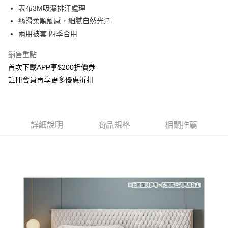
相關說明
表布3M吸濕排汗處理
流程，驗證手機門號後，選擇欲分期的期數、繳款截止日，確認付款後即完
【關於「AFTEE先享後付」】
成交易。
ATM付款
絲滑柔順觸感，細膩自然光澤
AFTEE先享後付是「在收到商品之後才付款」的支付方式。 讓您購物簡單
3.實際核准額度、可分期數及費用金額請依後續交易確認頁面所載為準。
便利好安心！
兩用被套.四季合用
4.訂單成立30分鐘內，如未前往確認交易或遇審核未通過，訂單將自動取
貨到付款
１．簡單：不需註冊會員、不需綁卡、不需儲值。
消。如遇「轉專審核」未通過狀況，表示未達大哥付你分期系統評分，恕無
２．便利：只要手機號碼，簡訊認證，即可結帳。
銷售重點
法說明評估內容。
３．安心：先確認商品／服務後，再付款。
【繳款方式說明】
運送方式
首次下載APP享$200折價券
1.分期款項不併入電信帳單，「大哥付你分期」於每月結算日後寄送繳費提
【「AFTEE先享後付」結帳流程】
註冊會員再享更多優惠折扣
宅配
醒簡訊。
１．於結帳方式選擇「AFTEE先享後付」後，將跳轉至「AFTEE先享後付」
2.透過簡訊連結打開帳單後，可選擇「超商條碼／台灣大直營門市／銀行轉
每筆NT$100，滿NT$1,000(含以上)免運費
結帳頁面，進行簡訊認證並確認金額後，即可完成結帳。
帳／街口支付／iPASS MONEY」等通路繳費。
２．訂單成立數日內，您將收到繳費通知簡訊。
離島運費
３．收到繳費通知簡訊後14天內，點擊此簡訊中的連結，可透過四大超商／
【注意事項】
ATM／網路銀行／等多元方式進行付款，方視為交易完成。
詳細說明
商品規格
相關推薦
每筆NT$300
1.本服務係由「台灣大哥大股份有限公司」（以下簡稱本公司）所提供，讓
※ 請注意：結帳手續完成當下不需立刻繳費，但若您需要取消訂單，請聯絡
用戶於交易時，得透過本服務購買商品或服務，並由商店將買賣／分期付款
購買商品的店家。未經商家同意取消之訂單仍視為有效，需透過AFTEE先享
門市取貨(到店通知)
買賣價金債權讓與本公司後，依約使用本公司帳單繳交帳款。
後付繳納相關費用。
2.基於同意付款使用「大哥付你分期」之契約關係目的，商店將以您的個人
免運費
※ 交易是否成功請以「AFTEE先享後付 」之結帳頁面顯示為準，若有關於
資料（包含姓名、電話或地址）提供予台灣大哥大進項蒐集、處理及利用，
是否繳費成功／繳費後需取消欲退款等相關疑問，請聯繫「AFTEE先享後付
由本公司與您本人進行分期帳單所需資料之確認、核對及更正。
客戶支援中心」
https://netprotections.freshdesk.com/support/home
黑貓貨到付款
3.完整用戶服務條款，請詳閱以下連結：
https://oppay.tw/userRule
每筆NT$150
【注意事項】
１．透過由恩沛科技股份有限公司提供之「AFTEE先享後付」服務完成之交
易，需依本服務之必要範圍內提供個人資料，並將交易相關給付款項請求債
權轉讓予恩沛科技股份有限公司。