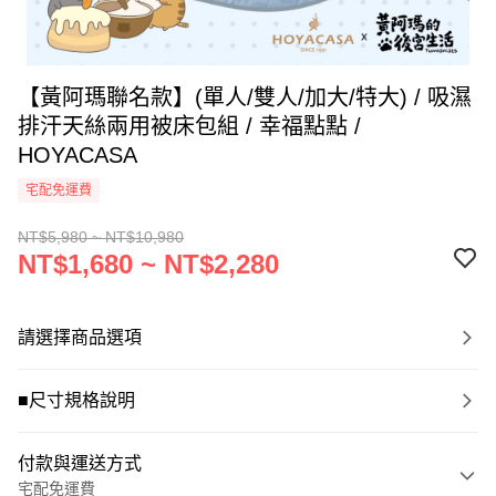
【黃阿瑪聯名款】(單人/雙人/加大/特大) / 吸濕
排汗天絲兩用被床包組 / 幸福點點 /
HOYACASA
宅配免運費
NT$5,980 ~ NT$10,980
NT$1,680 ~ NT$2,280
請選擇商品選項
■尺寸規格說明
付款與運送方式
宅配免運費