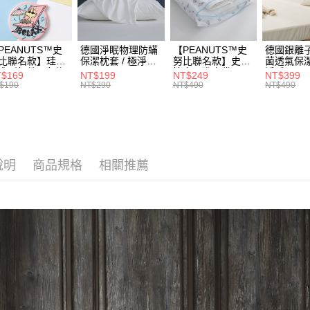
依色系挑
運送方式
無法說明
３．安心
【繳款方
依色系挑
宅配
1.分期款
【「AFT
依色系挑
醒簡訊。
每筆NT$1
１．於結帳
PEANUTS™史
德國淨眠物理防蟎
【PEANUTS™史
德國銀離
2.透過簡
比聯名款】珪藻
保潔枕套 / 極淨睡
努比聯名款】史努
菌透氣保潔
付」結帳
【COTT
帳／街口支
造型杯墊 / 多款
眠 / HOYACASA
比寢具洗衣袋 /
淨睡眠 /
門市取貨(
２．訂單
$169
NT$199
NT$249
NT$399
選 / HOYACASA
HOYACASA
HOYACA
$190
NT$290
NT$490
NT$490
３．收到繳
免運費
【注意事
／ATM／
1.本服務
※ 請注意
用戶於交
絡購買商品
款買賣價
先享後付
2.基於同
※ 交易是
資料（包
是否繳費成
說明
商品規格
相關推薦
用，由本
付客戶支
3.完整用
【注意事
１．透過由
交易，需
求債權轉
２．關於
https://aft
３．未成
「AFTE
任。