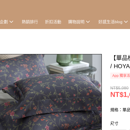
企劃
熱銷排行
折扣活動
購物說明
好感生活blog
【單品
/ HOYA
App 獨享
NT$5,080
NT$1,
規格：單
尺寸