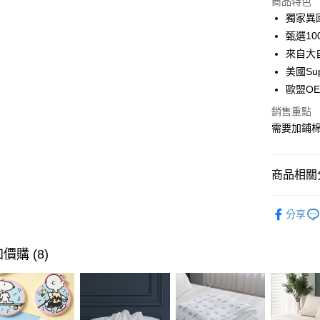
商品特色
3 期 
獨家異
合作金
甄選10
LINE Pay
華南商
來自大
Apple Pay
上海商
美國Su
國泰世
歐盟OE
街口支付
臺灣中
匯豐（
銷售重點
悠遊付
聯邦商
需要加鋪棉
元大商
Google Pa
玉山商
台新國
全盈+PAY
商品相關分
台灣樂
大哥付你
依色系挑
相關說明
分享
依色系挑
【大哥付
AFTEE先
1.本服務
依風格挑
價購 (8)
2.付款方
相關說明
流程，驗
【關於「A
依風格挑
ATM付款
完成交易
AFTEE
3.實際核
便利好安
材質 / 純
4.訂單成
１．簡單
消。如遇
２．便利