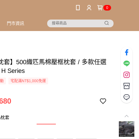
0
門市資訊
枕套】500織匹馬棉壓框枕套 / 多款任選
 H Series
活動
宅配滿NT$1,000免運
680
品枕套