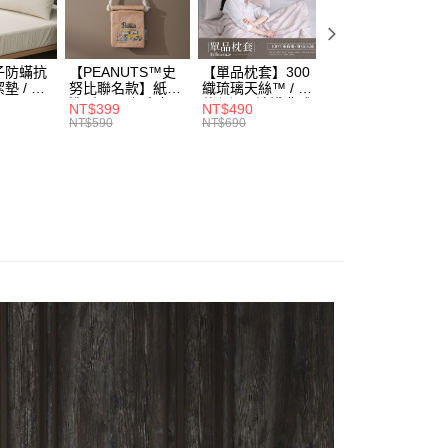
選
藍色系
評估內容。
：先確認商品／服務後，再付款。
式說明】
選
綠色系
項不併入電信帳單，「大哥付你分期」於每月結算日後寄送繳費提
EE先享後付」結帳流程】
選
粉色系
00，滿NT$1,000(含以上)免運費
方式選擇「AFTEE先享後付」後，將跳轉至「AFTEE先享後
子防蟎抗
【PEANUTS™史
【單品枕套】300
【單品枕套】60
訊連結打開帳單後，可選擇「超商條碼／台灣大直營門市／銀行轉
墊 / 極
努比聯名款】紙袋
織琉璃天絲™ / 多
天絲信封枕套一對
頁面，進行簡訊認證並確認金額後，即可完成結帳。
ON】純棉系列推薦
尊榮享受｜埃及棉 匹馬棉
付／iPASS MONEY」等通路繳費。
造型2way帆布包 /
款任選 / 清淺典雅
/ 多款任選 /
到店通知)
成立數日內，您將收到繳費通知簡訊。
NT$399
NT$490
NT$490
SA
黃色校車 /
系列 / HOYACASA
HOYACASA
NT$590
NT$690
NT$690
費通知簡訊後14天內，點擊此簡訊中的連結，可透過四大超商
HOYACASA
項】
網路銀行／等多元方式進行付款，方視為交易完成。
係由「台灣大哥大股份有限公司」（以下簡稱本公司）所提供，讓
：結帳手續完成當下不需立刻繳費，但若您需要取消訂單，請聯
易時，得透過本服務購買商品或服務，並由商店將買賣／分期付
的店家。未經商家同意取消之訂單仍視為有效，需透過AFTEE
金債權讓與本公司後，依約使用本公司帳單繳交帳款。
繳納相關費用。
意付款使用「大哥付你分期」之契約關係目的，商店將以您的個人
否成功請以「AFTEE先享後付 」之結帳頁面顯示為準，若有關於
含姓名、電話或地址）提供予台灣大哥大進項蒐集、處理及利
功／繳費後需取消欲退款等相關疑問，請聯繫「AFTEE先享後
公司與您本人進行分期帳單所需資料之確認、核對及更正。
援中心」
https://netprotections.freshdesk.com/support/home
戶服務條款，請詳閱以下連結：
https://oppay.tw/userRule
項】
恩沛科技股份有限公司提供之「AFTEE先享後付」服務完成之
依本服務之必要範圍內提供個人資料，並將交易相關給付款項請
讓予恩沛科技股份有限公司。
個人資料處理事宜，請瀏覽以下網址：
ee.tw/terms/#terms3
年的使用者請事先徵得法定代理人或監護人之同意方可使用
E先享後付」，若未經同意申辦者引起之損失，本公司不負相關責