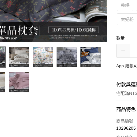
敘境
太妃粉
數量
App 結
付款與運
宅配滿NT$
付款方式
商品特色
信用卡一
商品編號
10296205
信用卡分