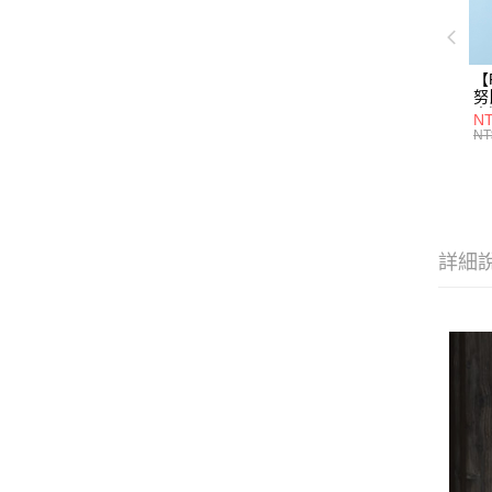
【
努
土
NT
任
NT
詳細