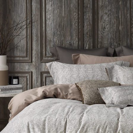
４．使用「
即時審查
結果請求
５．嚴禁
形，恩沛
動。