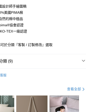
0 利率 每期
NT$560
21家銀行
國設計師手繪圖稿
庫商業銀行
第一商業銀行
0%美國PIMA棉
業銀行
彰化商業銀行
自然的棉中極品
業儲蓄銀行
台北富邦商業銀行
pima®協會認證
華商業銀行
兆豐國際商業銀行
KO-TEX一級認證
小企業銀行
台中商業銀行
台灣）商業銀行
華泰商業銀行
業銀行
遠東國際商業銀行
可於分類『客製 / 訂製修改』選取
業銀行
永豐商業銀行
y
業銀行
星展（台灣）商業銀行
際商業銀行
中國信託商業銀行
類 (9)
天信用卡公司
分期
選
米白色系
客服
選
灰色系
你分期使用說明】
享後付
由台灣大哥大提供，台灣大哥大用戶可立即使用無須另外申請。
選
中性
式選擇「大哥付你分期」，訂單成立後會自動跳轉到大哥付的交易
查看全部
證手機門號後，選擇欲分期的期數、繳款截止日，確認付款後即
FTEE先享後付」】
選
花卉
。
先享後付是「在收到商品之後才付款」的支付方式。 讓您購物簡單
准額度、可分期數及費用金額請依後續交易確認頁面所載為準。
心！
棉
匹馬棉
立30分鐘內，如未前往確認交易或遇審核未通過，訂單將自動取
：不需註冊會員、不需綁卡、不需儲值。
「轉專審核」未通過狀況，表示未達大哥付你分期系統評分，恕
：只要手機號碼，簡訊認證，即可結帳。