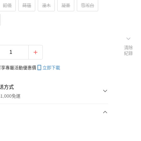
韶儀
蒔蘊
漫木
凝墨
雪淞白
清除
紀錄
帳可享專屬活動優惠價
立即下載
送方式
1,000免運
次付款
期付款