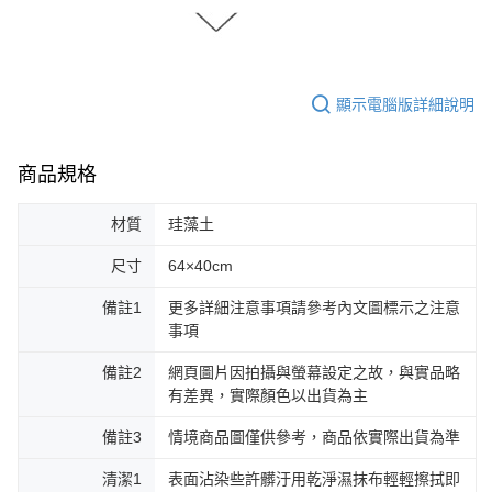
顯示電腦版詳細說明
商品規格
材質
珪藻土
尺寸
64×40cm
備註1
更多詳細注意事項請參考內文圖標示之注意
事項
備註2
網頁圖片因拍攝與螢幕設定之故，與實品略
有差異，實際顏色以出貨為主
備註3
情境商品圖僅供參考，商品依實際出貨為準
清潔1
表面沾染些許髒汙用乾淨濕抹布輕輕擦拭即