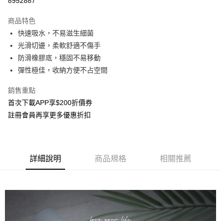
8952887
3 期 0 利率 每期
NT$426
21家銀行
商品特色
合作金庫商業銀行
第一商業銀行
超商取貨付款
快速吸水，不易滋生細菌
華南商業銀行
彰化商業銀行
光滑切邊，柔軟舒適不傷手
LINE Pay
上海商業儲蓄銀行
台北富邦商業銀行
國泰世華商業銀行
兆豐國際商業銀行
防滑橡膠底，穩固不易移動
Apple Pay
臺灣中小企業銀行
台中商業銀行
彈性極佳，收納方便不占空間
匯豐（台灣）商業銀行
華泰商業銀行
街口支付
聯邦商業銀行
遠東國際商業銀行
銷售重點
元大商業銀行
永豐商業銀行
悠遊付
首次下載APP享$200折價券
玉山商業銀行
星展（台灣）商業銀行
註冊會員再享更多優惠折扣
台新國際商業銀行
中國信託商業銀行
Google Pay
台灣樂天信用卡公司
全盈+PAY
大哥付你分期
詳細說明
商品規格
相關推薦
相關說明
【大哥付你分期使用說明】
AFTEE先享後付
1.本服務由台灣大哥大提供，台灣大哥大用戶可立即使用無須另外申請。
2.付款方式選擇「大哥付你分期」，訂單成立後會自動跳轉到大哥付的交易
相關說明
流程，驗證手機門號後，選擇欲分期的期數、繳款截止日，確認付款後即完
【關於「AFTEE先享後付」】
成交易。
ATM付款
AFTEE先享後付是「在收到商品之後才付款」的支付方式。 讓您購物簡單