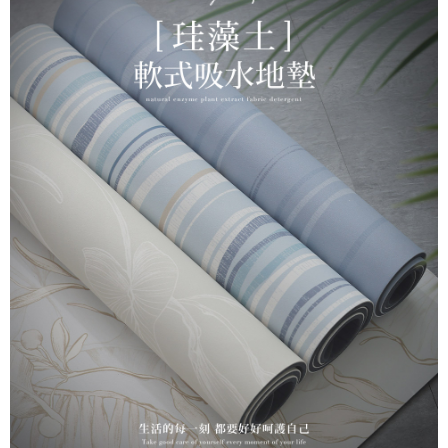
3.實際核准額度、可分期數及費用金額請依後續交易確認頁面所載為準。
便利好安心！
4.訂單成立30分鐘內，如未前往確認交易或遇審核未通過，訂單將自動取
貨到付款
１．簡單：不需註冊會員、不需綁卡、不需儲值。
消。如遇「轉專審核」未通過狀況，表示未達大哥付你分期系統評分，恕無
２．便利：只要手機號碼，簡訊認證，即可結帳。
法說明評估內容。
３．安心：先確認商品／服務後，再付款。
【繳款方式說明】
運送方式
1.分期款項不併入電信帳單，「大哥付你分期」於每月結算日後寄送繳費提
【「AFTEE先享後付」結帳流程】
全家取貨付款
醒簡訊。
１．於結帳方式選擇「AFTEE先享後付」後，將跳轉至「AFTEE先享後付」
2.透過簡訊連結打開帳單後，可選擇「超商條碼／台灣大直營門市／銀行轉
免運費
結帳頁面，進行簡訊認證並確認金額後，即可完成結帳。
帳／街口支付／iPASS MONEY」等通路繳費。
２．訂單成立數日內，您將收到繳費通知簡訊。
7-11取貨付款
３．收到繳費通知簡訊後14天內，點擊此簡訊中的連結，可透過四大超商／
【注意事項】
ATM／網路銀行／等多元方式進行付款，方視為交易完成。
免運費
1.本服務係由「台灣大哥大股份有限公司」（以下簡稱本公司）所提供，讓
※ 請注意：結帳手續完成當下不需立刻繳費，但若您需要取消訂單，請聯絡
用戶於交易時，得透過本服務購買商品或服務，並由商店將買賣／分期付款
購買商品的店家。未經商家同意取消之訂單仍視為有效，需透過AFTEE先享
宅配
買賣價金債權讓與本公司後，依約使用本公司帳單繳交帳款。
後付繳納相關費用。
2.基於同意付款使用「大哥付你分期」之契約關係目的，商店將以您的個人
免運費
※ 交易是否成功請以「AFTEE先享後付 」之結帳頁面顯示為準，若有關於
資料（包含姓名、電話或地址）提供予台灣大哥大進項蒐集、處理及利用，
是否繳費成功／繳費後需取消欲退款等相關疑問，請聯繫「AFTEE先享後付
由本公司與您本人進行分期帳單所需資料之確認、核對及更正。
客戶支援中心」
https://netprotections.freshdesk.com/support/home
離島運費
3.完整用戶服務條款，請詳閱以下連結：
https://oppay.tw/userRule
每筆NT$300
【注意事項】
１．透過由恩沛科技股份有限公司提供之「AFTEE先享後付」服務完成之交
門市取貨(到店通知)
易，需依本服務之必要範圍內提供個人資料，並將交易相關給付款項請求債
權轉讓予恩沛科技股份有限公司。
免運費
２．關於個人資料處理事宜，請瀏覽以下網址：
https://aftee.tw/terms/#terms3
黑貓貨到付款
３．未成年的使用者請事先徵得法定代理人或監護人之同意方可使用