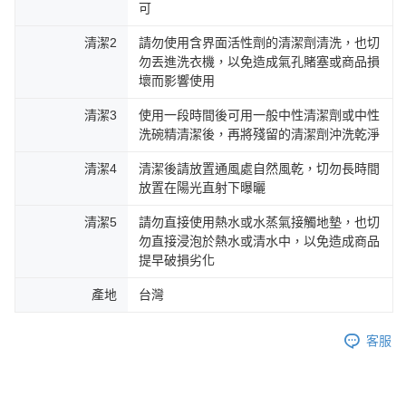
可
清潔2
請勿使用含界面活性劑的清潔劑清洗，也切
勿丟進洗衣機，以免造成氣孔賭塞或商品損
壞而影響使用
清潔3
使用一段時間後可用一般中性清潔劑或中性
洗碗精清潔後，再將殘留的清潔劑沖洗乾淨
清潔4
清潔後請放置通風處自然風乾，切勿長時間
放置在陽光直射下曝曬
清潔5
請勿直接使用熱水或水蒸氣接觸地墊，也切
勿直接浸泡於熱水或清水中，以免造成商品
提早破損劣化
產地
台灣
客服