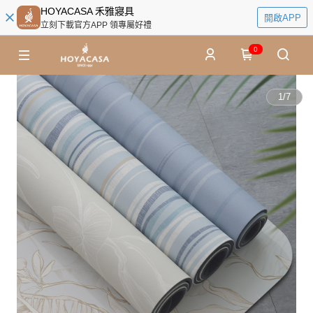
HOYACASA 禾雅寢具
開啟APP
立刻下載官方APP 領專屬好禮
0
1
/
7