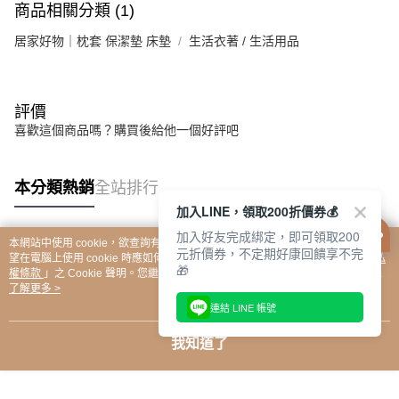
商品相關分類 (1)
HOYACASA禾雅生活館
居家好物｜枕套 保潔墊 床墊
生活衣著 / 生活用品
🎰爸氣拉霸所限時登場🎰
今晚誰洗碗還不知道
評價
但誰中獎可以先試了再說😆
每天都有一次拉霸機會
喜歡這個商品嗎？購買後給他一個好評吧
好禮、優惠和驚喜等你帶回家🎁
先來試手氣再決定家事💪
本分類熱銷
全站排行
加入LINE，領取200折價券💰
加入好友完成綁定，即可領取200
本網站中使用 cookie，欲查詢有關本網站使用 cookie 方式之詳情，及若您不希
元折價券，不定期好康回饋享不完
熱門標籤
望在電腦上使用 cookie 時應如何變更電腦的 cookie 設定，請參閱本網站「
隱私
🎁
權條款
」之 Cookie 聲明。您繼續使用本網站即表示您同意本公司得按本網站使
用條款之 Cookie 聲明使用 cookie。
了解更多 >
連結 LINE 帳號
我知道了