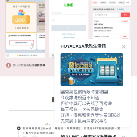
HOYACASA禾雅生活館
🎰爸氣拉霸所限時登場🎰
今晚誰洗碗還不知道
但誰中獎可以先試了再說😆
每天都有一次拉霸機會
好禮、優惠和驚喜等你帶回家🎁
先來試手氣再決定家事💪