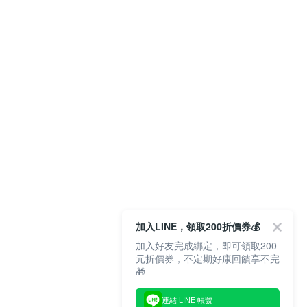
加入LINE，領取200折價券💰
加入好友完成綁定，即可領取200
元折價券，不定期好康回饋享不完
🎁
連結 LINE 帳號