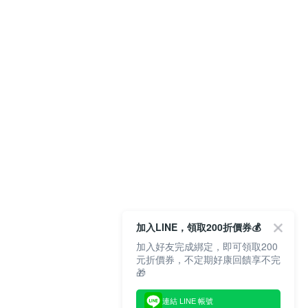
加入LINE，領取200折價券💰
加入好友完成綁定，即可領取200
元折價券，不定期好康回饋享不完
🎁
連結 LINE 帳號