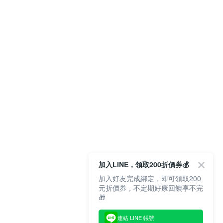
加入LINE，領取200折價券💰
加入好友完成綁定，即可領取200
元折價券，不定期好康回饋享不完
🎁
連結 LINE 帳號