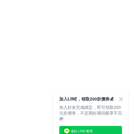
加入LINE，領取200折價券💰
加入好友完成綁定，即可領取200
元折價券，不定期好康回饋享不完
🎁
連結 LINE 帳號