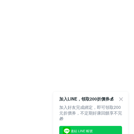
加入LINE，領取200折價券💰
加入好友完成綁定，即可領取200
元折價券，不定期好康回饋享不完
🎁
連結 LINE 帳號