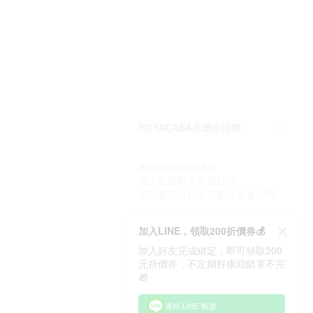
HOYACASA禾雅生活館
🎁新朋友歡迎禮🎁
加入會員即享多重好禮
填寫會員資料還有驚喜等著你喔
加入LINE，領取200折價券💰
加入好友完成綁定，即可領取200
元折價券，不定期好康回饋享不完
🎁
連結 LINE 帳號