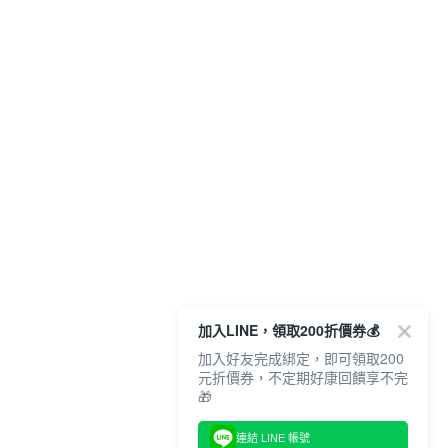
加入LINE，領取200折價券💰
加入好友完成綁定，即可領取200
元折價券，不定期好康回饋享不完
🎁
連結 LINE 帳號