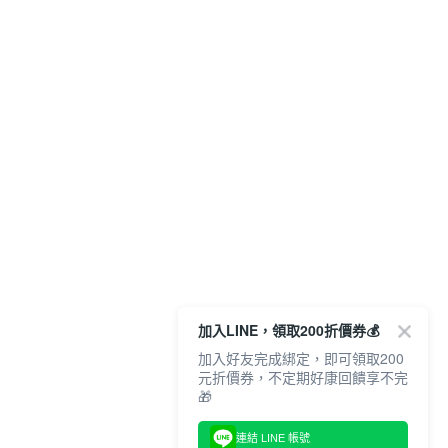
加入LINE，領取200折價券💰
加入好友完成綁定，即可領取200
元折價券，不定期好康回饋享不完
🎁
連結 LINE 帳號