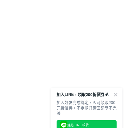
加入LINE，領取200折價券💰
加入好友完成綁定，即可領取200
元折價券，不定期好康回饋享不完
🎁
連結 LINE 帳號