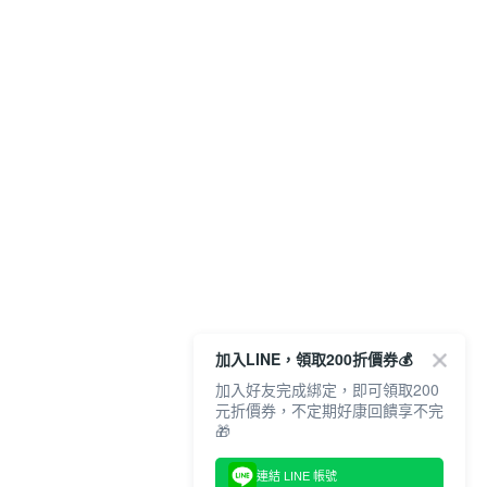
加入LINE，領取200折價券💰
加入好友完成綁定，即可領取200
元折價券，不定期好康回饋享不完
🎁
連結 LINE 帳號